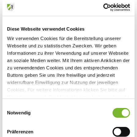
Veranstaltungsort:
Hotel Zur Brücke
Diese Webseite verwendet Cookies
Bahnstraße, 47623 Kevelaer
Wir verwenden Cookies für die Bereitstellung unserer
Webseite und zu statistischen Zwecken. Wir geben
Informationen zu ihrer Verwendung auf unserer Webseite
an soziale Medien weiter. Mit Ihrem aktiven Anklicken der
Anbieter:
zu verwendenden Cookies und des entsprechenden
Deutsche Gesellschaft f. Schmerztherapie
Buttons geben Sie uns Ihre freiwillige und jederzeit
widerrufbare Einwilligung zur Nutzung der jeweiligen
Cookies. Für weitere Informationen klicken Sie bitte auf
"Details anzeigen". Die Möglichkeit zur Änderung besteht
auf der Seite "Datenschutzerklärung".
Zurück zur Übersicht
Einwilligungsauswahl
Datenschutzerklärung
|
Impressum
Notwendig
Für weitere Informationen wenden Sie sich bitte direkt an den jeweiligen
Präferenzen