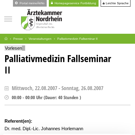
Leichte Sprache
Portal meineÄkNo
Homepageservice Fortbildung
Presse
Veranstaltungen
Palliativmedizin Fallseminar II
Vorlesen
Palliativmedizin Fallseminar
II
Mittwoch, 22.08.2007
-
Sonntag, 26.08.2007
00:00
-
00:00
Uhr
(
Dauer:
40 Stunden )
Referent(en):
Dr. med. Dipl.-Lic. Johannes Horlemann