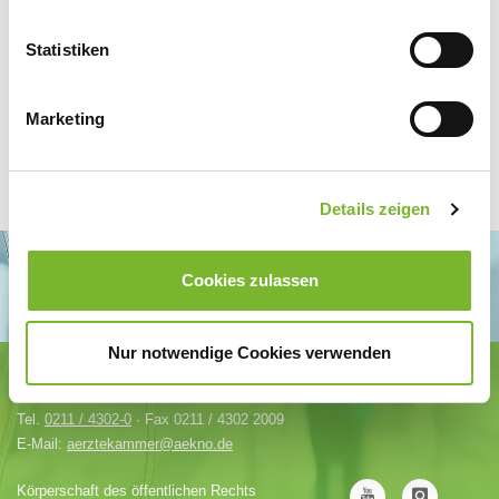
Anbieter.
Statistiken
Marketing
Details zeigen
Cookies zulassen
Nur notwendige Cookies verwenden
Ärztekammer Nordrhein
Tersteegenstr. 9 · 40474 Düsseldorf
Tel.
0211 / 4302-0
· Fax 0211 / 4302 2009
E-Mail:
aerztekammer@aekno.de
Körperschaft des öffentlichen Rechts