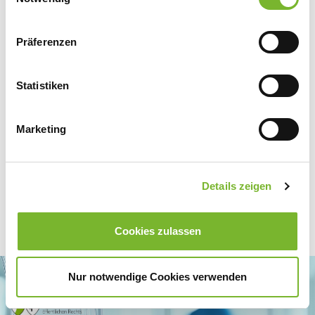
Zurück zur Übersicht
Präferenzen
Statistiken
Für weitere Informationen wenden Sie sich bitte direkt an den jeweiligen
Anbieter.
Marketing
Details zeigen
Cookies zulassen
Nur notwendige Cookies verwenden