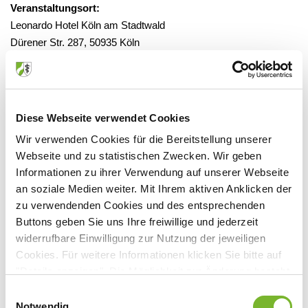
Veranstaltungsort:
Leonardo Hotel Köln am Stadtwald
Dürener Str. 287, 50935 Köln
Anbieter:
Diese Webseite verwendet Cookies
Wir verwenden Cookies für die Bereitstellung unserer
Deutsche Akademie für Akupunktur e. V.
Webseite und zu statistischen Zwecken. Wir geben
Ansprechpartner:
Informationen zu ihrer Verwendung auf unserer Webseite
Lerchenfeldstr. 20
an soziale Medien weiter. Mit Ihrem aktiven Anklicken der
80538 München
zu verwendenden Cookies und des entsprechenden
Buttons geben Sie uns Ihre freiwillige und jederzeit
Tel:
089/814 52 52
widerrufbare Einwilligung zur Nutzung der jeweiligen
Fax:
089/8 2000 929
Cookies. Für weitere Informationen klicken Sie bitte auf
Mail:
brenner@akupunktur.de
"Details anzeigen". Die Möglichkeit zur Änderung besteht
Internet:
www.akupunktur.de
auf der Seite "Datenschutzerklärung".
Einwilligungsauswahl
Datenschutzerklärung
|
Impressum
Notwendig