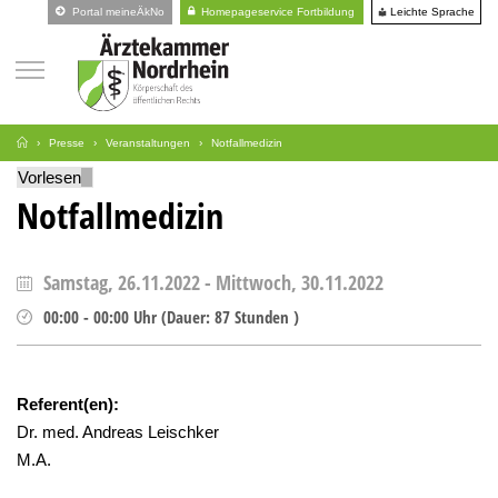
Leichte Sprache
Portal meineÄkNo
Homepageservice Fortbildung
Presse
Veranstaltungen
Notfallmedizin
Vorlesen
Notfallmedizin
Samstag, 26.11.2022
-
Mittwoch, 30.11.2022
00:00
-
00:00
Uhr
(
Dauer:
87 Stunden )
Referent(en):
Dr. med. Andreas Leischker
M.A.