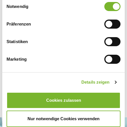
Einwilligungsauswahl
Datenschutzerklärung
|
Impressum
Notwendig
Präferenzen
Zurück zur Übersicht
Statistiken
Für weitere Informationen wenden Sie sich bitte direkt an den jeweiligen
Marketing
Anbieter.
Details zeigen
Cookies zulassen
Nur notwendige Cookies verwenden