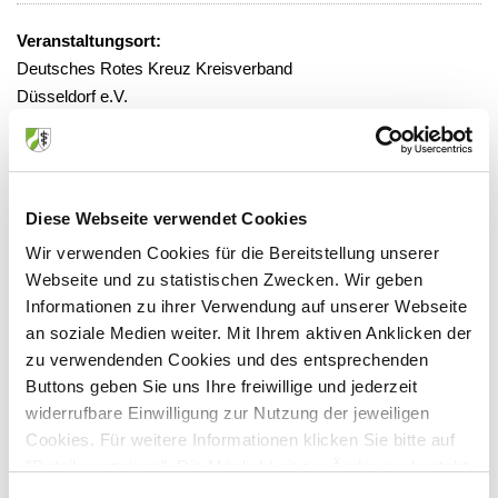
Veranstaltungsort:
Deutsches Rotes Kreuz Kreisverband
Düsseldorf e.V.
Erkrather Str. 208, 40233 Düsseldorf
Diese Webseite verwendet Cookies
Anbieter:
Wir verwenden Cookies für die Bereitstellung unserer
Webseite und zu statistischen Zwecken. Wir geben
DRK Kreisverband Düsseldorf e.V. Bildungszentrum
Informationen zu ihrer Verwendung auf unserer Webseite
Ansprechpartner:
an soziale Medien weiter. Mit Ihrem aktiven Anklicken der
Kölner Landstr. 169
zu verwendenden Cookies und des entsprechenden
Buttons geben Sie uns Ihre freiwillige und jederzeit
40591 Düsseldorf
widerrufbare Einwilligung zur Nutzung der jeweiligen
Tel:
0211 2299 0
Cookies. Für weitere Informationen klicken Sie bitte auf
Fax:
0211 2299 1133
"Details anzeigen". Die Möglichkeit zur Änderung besteht
Mail:
ralf.nickut@DRK-duesseldorf.de
auf der Seite "Datenschutzerklärung".
Internet:
www.DRK-duesseldorf.de