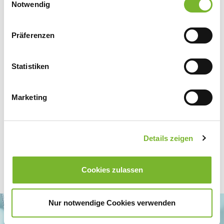
Datenschutzerklärung
|
Impressum
Notwendig
Präferenzen
Zurück zur Übersicht
Statistiken
Für weitere Informationen wenden Sie sich bitte direkt an den jeweiligen
Anbieter.
Marketing
Details zeigen
Cookies zulassen
Nur notwendige Cookies verwenden