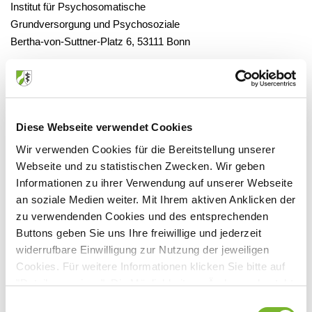
Institut für Psychosomatische
Grundversorgung und Psychosoziale
Bertha-von-Suttner-Platz 6, 53111 Bonn
Anbieter:
Diese Webseite verwendet Cookies
Institut für Psychosomatische Grundversorgung und
Wir verwenden Cookies für die Bereitstellung unserer
Psychosoziale Onkologie
Webseite und zu statistischen Zwecken. Wir geben
Ansprechpartner:
Informationen zu ihrer Verwendung auf unserer Webseite
an soziale Medien weiter. Mit Ihrem aktiven Anklicken der
Bertha-von-Suttner-Platz 6
zu verwendenden Cookies und des entsprechenden
53111 Bonn
Buttons geben Sie uns Ihre freiwillige und jederzeit
Tel:
0228-695418
widerrufbare Einwilligung zur Nutzung der jeweiligen
Fax:
0228/ 97 68 770
Cookies. Für weitere Informationen klicken Sie bitte auf
Mail:
ipobonn@googlemail.com
"Details anzeigen". Die Möglichkeit zur Änderung besteht
Internet:
www.psgv.de
auf der Seite "Datenschutzerklärung".
Einwilligungsauswahl