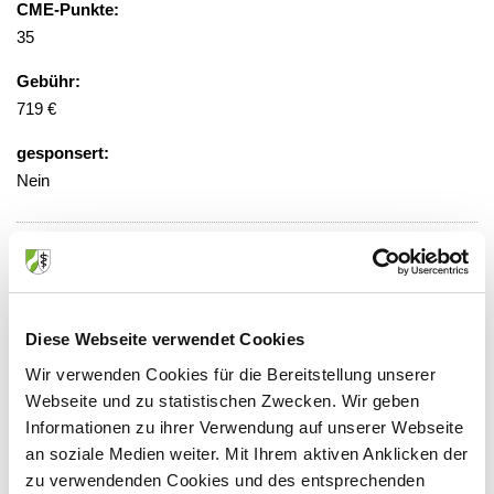
CME-Punkte:
35
Gebühr:
719 €
gesponsert:
Nein
Veranstaltungsort:
Evangelisches Krankenhaus Kalk
Buchforststr. 2, 51103 Köln
Diese Webseite verwendet Cookies
Wir verwenden Cookies für die Bereitstellung unserer
Webseite und zu statistischen Zwecken. Wir geben
Informationen zu ihrer Verwendung auf unserer Webseite
Anbieter:
an soziale Medien weiter. Mit Ihrem aktiven Anklicken der
Ärztliche Akademie für medizinische Fort- und
zu verwendenden Cookies und des entsprechenden