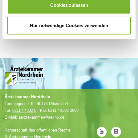
Cookies zulassen
Nur notwendige Cookies verwenden
Ärztekammer Nordrhein
Tersteegenstr. 9 · 40474 Düsseldorf
Tel.
0211 / 4302-0
· Fax 0211 / 4302 2009
E-Mail:
aerztekammer@aekno.de
Körperschaft des öffentlichen Rechts
©
Ärztekammer Nordrhein