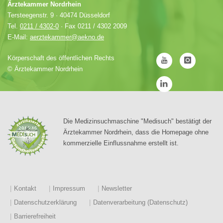
Ärztekammer Nordrhein
Tersteegenstr. 9 · 40474 Düsseldorf
Tel.
0211 / 4302-0
· Fax 0211 / 4302 2009
E-Mail:
aerztekammer@aekno.de
Körperschaft des öffentlichen Rechts
©
Ärztekammer Nordrhein
Die Medizinsuchmaschine "Medisuch" bestätigt der
Ärztekammer Nordrhein, dass die Homepage ohne
kommerzielle Einflussnahme erstellt ist.
Kontakt
Impressum
Newsletter
Datenschutzerklärung
Datenverarbeitung (Datenschutz)
Barrierefreiheit