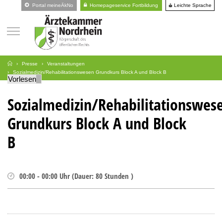
Leichte Sprache
Portal meineÄkNo
Homepageservice Fortbildung
Presse
Veranstaltungen
Sozialmedizin/Rehabilitationswesen Grundkurs Block A und Block B
Vorlesen
Sozialmedizin/Rehabilitationswes
Grundkurs Block A und Block
B
00:00
-
00:00
Uhr
(
Dauer:
80 Stunden )