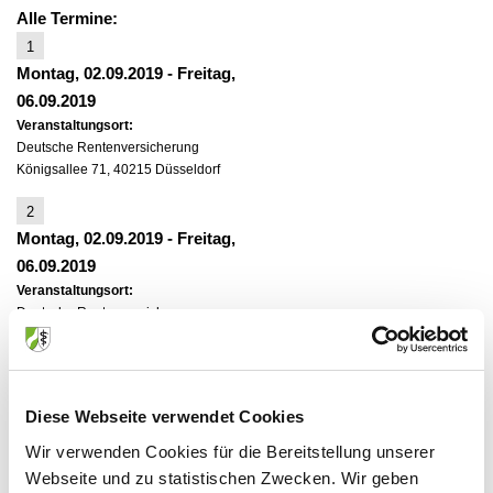
Alle Termine:
1
Montag, 02.09.2019
-
Freitag,
06.09.2019
Veranstaltungsort:
Deutsche Rentenversicherung
Königsallee 71, 40215 Düsseldorf
2
Montag, 02.09.2019
-
Freitag,
06.09.2019
Veranstaltungsort:
Deutsche Rentenversicherung
Königsallee 71, 40215 Düsseldorf
3
Montag, 23.09.2019
-
Freitag,
Diese Webseite verwendet Cookies
27.09.2019
Wir verwenden Cookies für die Bereitstellung unserer
Veranstaltungsort:
Webseite und zu statistischen Zwecken. Wir geben
Deutsche Rentenversicherung