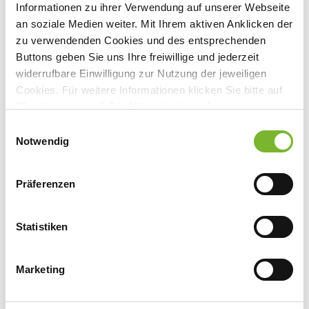
Königsallee 71, 40215 Düsseldorf
Informationen zu ihrer Verwendung auf unserer Webseite
an soziale Medien weiter. Mit Ihrem aktiven Anklicken der
zu verwendenden Cookies und des entsprechenden
Buttons geben Sie uns Ihre freiwillige und jederzeit
widerrufbare Einwilligung zur Nutzung der jeweiligen
Anbieter:
Cookies. Für weitere Informationen klicken Sie bitte auf
Nordrheinische Akademie für ärztliche Fort- und
"Details anzeigen". Die Möglichkeit zur Änderung besteht
Weiterbildung
auf der Seite "Datenschutzerklärung".
Einwilligungsauswahl
Datenschutzerklärung
|
Impressum
Ansprechpartner:
Notwendig
Tersteegenstraße 3
40474 Düsseldorf
Präferenzen
Tel:
0211/4302-2838
Fax:
0211/4302-2809
Statistiken
Mail:
katja.jachmann@aekno.de
Internet:
www.akno.de
Marketing