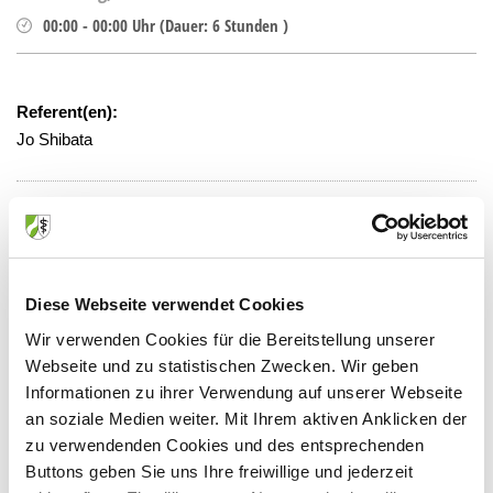
00:00
-
00:00
Uhr
(
Dauer:
6 Stunden )
Referent(en):
Jo Shibata
Veranstaltungsort:
Gesundheitsamt Köln
Neumarkt 15-21, 50667 Köln
Diese Webseite verwendet Cookies
Wir verwenden Cookies für die Bereitstellung unserer
Webseite und zu statistischen Zwecken. Wir geben
Anbieter:
Informationen zu ihrer Verwendung auf unserer Webseite
an soziale Medien weiter. Mit Ihrem aktiven Anklicken der
Nordrheinische Akademie für ärztliche Fort- und
zu verwendenden Cookies und des entsprechenden
Weiterbildung
Buttons geben Sie uns Ihre freiwillige und jederzeit