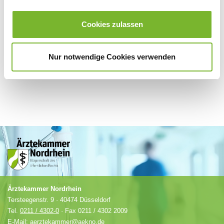
Für weitere Informationen wenden Sie sich bitte direkt an den jeweiligen
Cookies zulassen
Anbieter.
Nur notwendige Cookies verwenden
Ärztekammer Nordrhein
Tersteegenstr. 9 · 40474 Düsseldorf
Tel.
0211 / 4302-0
· Fax 0211 / 4302 2009
E-Mail:
aerztekammer@aekno.de