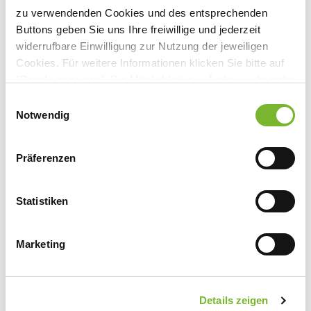
Anbieter:
zu verwendenden Cookies und des entsprechenden
Ärztliche Akademie für medizinische Fort- und
Buttons geben Sie uns Ihre freiwillige und jederzeit
Weiterbildung in Nordrhein
widerrufbare Einwilligung zur Nutzung der jeweiligen
Cookies. Für weitere Informationen klicken Sie bitte auf
Ansprechpartner:
"Details anzeigen". Die Möglichkeit zur Änderung besteht
Kathrin Hildebrand
auf der Seite "Datenschutzerklärung".
Einwilligungsauswahl
Tersteegenstr. 3
Datenschutzerklärung
|
Impressum
Notwendig
40474 Düsseldorf
Tel:
0211 4302-2810
Präferenzen
Fax:
0211 4302-5804
Mail:
kathrin.hildebrand@aekno.de
Internet:
www.akademie-nordrhein.de
Statistiken
Marketing
Zurück zur Übersicht
Details zeigen