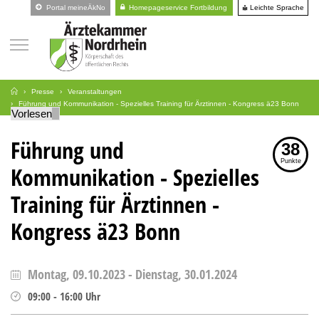
Leichte Sprache
Portal meineÄkNo
Homepageservice Fortbildung
Presse
Veranstaltungen
Führung und Kommunikation - Spezielles Training für Ärztinnen - Kongress ä23 Bonn
Vorlesen
Führung und
38
Punkte
Kommunikation - Spezielles
Training für Ärztinnen -
Kongress ä23 Bonn
Montag, 09.10.2023
-
Dienstag, 30.01.2024
09:00
-
16:00
Uhr