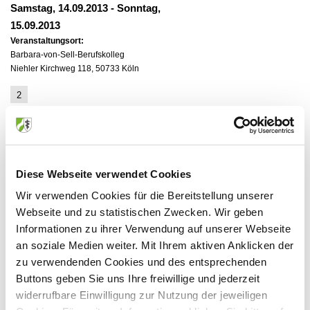
Samstag, 14.09.2013
-
Sonntag,
15.09.2013
Veranstaltungsort:
Barbara-von-Sell-Berufskolleg
Niehler Kirchweg 118, 50733 Köln
2
Samstag, 21.09.2013
-
Sonntag,
22.09.2013
Veranstaltungsort:
Barbara-von-Sell-Berufskolleg
Niehler Kirchweg 118, 50733 Köln
Diese Webseite verwendet Cookies
Wir verwenden Cookies für die Bereitstellung unserer
Webseite und zu statistischen Zwecken. Wir geben
Informationen zu ihrer Verwendung auf unserer Webseite
Anbieter:
an soziale Medien weiter. Mit Ihrem aktiven Anklicken der
zu verwendenden Cookies und des entsprechenden
Kölner Institut für Reisemedizin
Buttons geben Sie uns Ihre freiwillige und jederzeit
Ansprechpartner:
widerrufbare Einwilligung zur Nutzung der jeweiligen