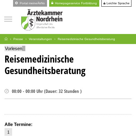
Leichte Sprache
Portal meineÄkNo
Homepageservice Fortbildung
Presse
Veranstaltungen
Reisemedizinische Gesundheitsberatung
Vorlesen
Reisemedizinische
Gesundheitsberatung
00:00
-
00:00
Uhr
(
Dauer:
32 Stunden )
Alle Termine:
1