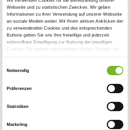
Wir verwenden Cookies für die Bereitstellung unserer
Mittwoch, 18.01.2012
-
Mittwoch,
Webseite und zu statistischen Zwecken. Wir geben
18.01.2012
Informationen zu ihrer Verwendung auf unserer Webseite
Veranstaltungsort:
an soziale Medien weiter. Mit Ihrem aktiven Anklicken der
Röntgen Weickert GmbH & Co. KG
zu verwendenden Cookies und des entsprechenden
Daimlerstraße 12, 47877 Willich
Buttons geben Sie uns Ihre freiwillige und jederzeit
10
widerrufbare Einwilligung zur Nutzung der jeweiligen
Mittwoch, 15.02.2012
-
Mittwoch,
Cookies. Für weitere Informationen klicken Sie bitte auf
15.02.2012
"Details anzeigen". Die Möglichkeit zur Änderung besteht
Veranstaltungsort:
auf der Seite "Datenschutzerklärung".
Einwilligungsauswahl
Röntgen Weickert GmbH & Co. KG
Datenschutzerklärung
|
Impressum
Notwendig
Daimlerstraße 12, 47877 Willich
11
Präferenzen
Mittwoch, 28.03.2012
-
Mittwoch,
28.03.2012
Veranstaltungsort:
Statistiken
Röntgen Weickert GmbH & Co. KG
Daimlerstraße 12, 47877 Willich
Marketing
12