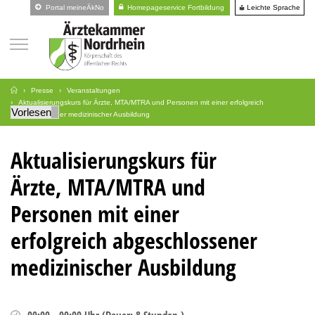
Leichte Sprache
Portal meineÄkNo
Homepageservice Fortbildung
Presse
Veranstaltungen
Aktualisierungskurs für Ärzte, MTA/MTRA und Personen mit einer erfolgreich
Vorlesen
abgeschlossener medizinischer Ausbildung
Aktualisierungskurs für
Ärzte, MTA/MTRA und
Personen mit einer
erfolgreich abgeschlossener
medizinischer Ausbildung