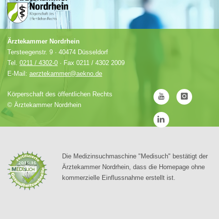
Ärztekammer Nordrhein
Tersteegenstr. 9 · 40474 Düsseldorf
Tel.
0211 / 4302-0
· Fax 0211 / 4302 2009
E-Mail:
aerztekammer@aekno.de
Körperschaft des öffentlichen Rechts
©
Ärztekammer Nordrhein
Die Medizinsuchmaschine "Medisuch" bestätigt der
Ärztekammer Nordrhein, dass die Homepage ohne
kommerzielle Einflussnahme erstellt ist.