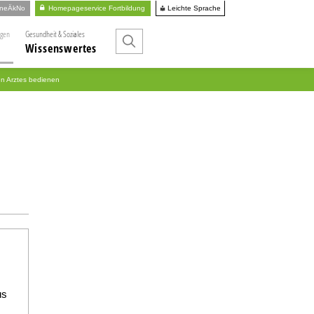
Leichte Sprache
ineÄkNo
Homepageservice Fortbildung
ngen
Gesundheit & Soziales
Wissenswertes
en Arztes bedienen
us