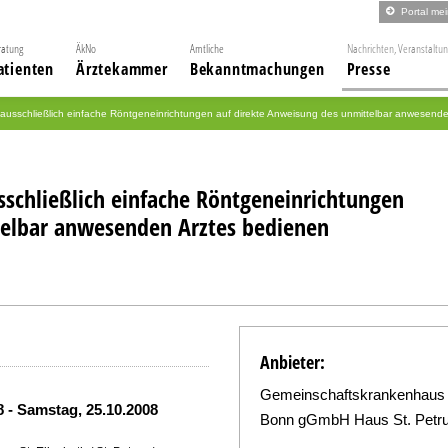
Portal me
ratung
ÄkNo
Amtliche
Nachrichten, Veranstaltu
atienten
Ärztekammer
Bekanntmachungen
Presse
 ausschließlich einfache Röntgeneinrichtungen auf direkte Anweisung des unmittelbar anwesend
sschließlich einfache Röntgeneinrichtungen
telbar anwesenden Arztes bedienen
Anbieter:
Gemeinschaftskrankenhaus
08
-
Samstag, 25.10.2008
Bonn gGmbH Haus St. Petr