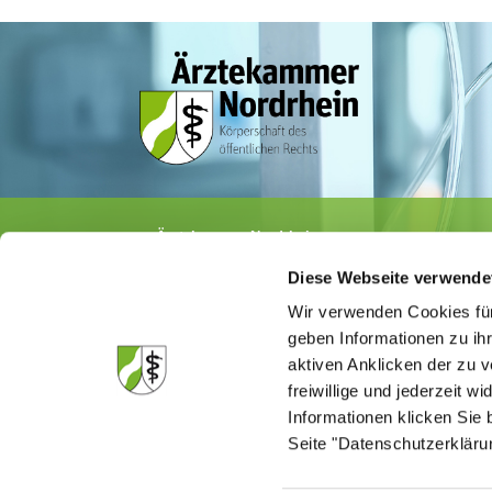
Ärztekammer Nordrhein
Tersteegenstr. 9 · 40474 Düsseldorf
Diese Webseite verwende
Tel.
0211 / 4302-0
· Fax 0211 / 4302 2009
E-Mail:
aerztekammer@aekno.de
Wir verwenden Cookies für
geben Informationen zu ih
aktiven Anklicken der zu
freiwillige und jederzeit w
Informationen klicken Sie 
Die Medizinsuchmaschine "Medisuch" best
Ärztekammer Nordrhein, dass die Homep
Seite "Datenschutzerkläru
kommerzielle Einflussnahme erstellt ist.