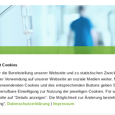
Körperschaft des öffentlichen Rechts
©
Ärztekammer Nordrhein
t Cookies
 die Bereitstellung unserer Webseite und zu statistischen Zwec
rer Verwendung auf unserer Webseite an soziale Medien weiter. 
 verwendenden Cookies und des entsprechenden Buttons geben S
iderrufbare Einwilligung zur Nutzung der jeweiligen Cookies. Für 
bitte auf "Details anzeigen". Die Möglichkeit zur Änderung besteh
ätigt der
Kontakt
Impressum
New
age ohne
ng".
Datenschutzerklärung
|
Impressum
Datenverarbeitung (Datenschutz)