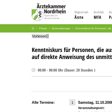
Mitgliedschaft
Berufsbild
Be
Ärzte
MFA
P
Presse
Veranstaltungen
Kenntniskurs für Personen, die
Vorlesen
Kenntniskurs für Personen, die au
auf direkte Anweisung des unmit
00:00
-
00:00
Uhr
(
Dauer:
20 Stunden )
Alle Termine:
Samstag, 11.10.20
1
Veranstaltungsort: