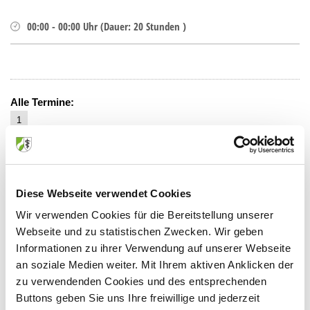
00:00
-
00:00
Uhr
(
Dauer:
20 Stunden )
Alle Termine:
1
Montag, 07.04.2014
-
Sonntag,
09.04.2017
Veranstaltungsort:
Ausbildungszentrum f. operat. Fachberufe der
Diese Webseite verwendet Cookies
Kaiserswerther Diakonie
Alte Landstr. 104, 40489 Düsseldorf
Wir verwenden Cookies für die Bereitstellung unserer
Webseite und zu statistischen Zwecken. Wir geben
2
Informationen zu ihrer Verwendung auf unserer Webseite
Montag, 28.04.2014
-
Mittwoch,
an soziale Medien weiter. Mit Ihrem aktiven Anklicken der
30.04.2014
zu verwendenden Cookies und des entsprechenden
Veranstaltungsort:
Buttons geben Sie uns Ihre freiwillige und jederzeit
Ausbildungszentrum f. operat. Fachberufe der