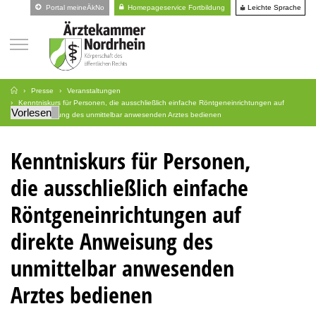
Leichte Sprache
Portal meineÄkNo
Homepageservice Fortbildung
Presse
Veranstaltungen
Kenntniskurs für Personen, die ausschließlich einfache Röntgeneinrichtungen auf
Vorlesen
direkte Anweisung des unmittelbar anwesenden Arztes bedienen
Kenntniskurs für Personen,
die ausschließlich einfache
Röntgeneinrichtungen auf
direkte Anweisung des
unmittelbar anwesenden
Arztes bedienen