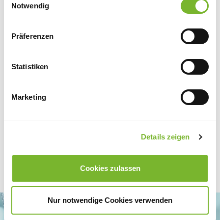
Datenschutzerklärung
|
Impressum
Notwendig
Präferenzen
Zurück zur Übersicht
Statistiken
Für weitere Informationen wenden Sie sich bitte direkt an den jeweiligen
Anbieter.
Marketing
Details zeigen
Cookies zulassen
Nur notwendige Cookies verwenden