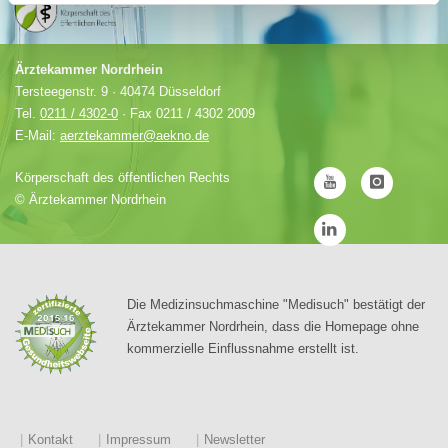
Ärztekammer Nordrhein
Tersteegenstr. 9 · 40474 Düsseldorf
Tel.
0211 / 4302-0
· Fax 0211 / 4302 2009
E-Mail:
aerztekammer@aekno.de
Körperschaft des öffentlichen Rechts
©
Ärztekammer Nordrhein
Die Medizinsuchmaschine "Medisuch" bestätigt der
Ärztekammer Nordrhein, dass die Homepage ohne
kommerzielle Einflussnahme erstellt ist.
Kontakt
Impressum
Newsletter