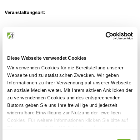
Veranstaltungsort:
,
Diese Webseite verwendet Cookies
Anbieter:
Wir verwenden Cookies für die Bereitstellung unserer
ccm-Campus GmbH
Webseite und zu statistischen Zwecken. Wir geben
Informationen zu ihrer Verwendung auf unserer Webseite
Ansprechpartner:
an soziale Medien weiter. Mit Ihrem aktiven Anklicken der
Am Arenzberg 40
zu verwendenden Cookies und des entsprechenden
51381 Leverkusen
Buttons geben Sie uns Ihre freiwillige und jederzeit
Tel:
02171/39 49 754
widerrufbare Einwilligung zur Nutzung der jeweiligen
Fax:
02171/34 15 23
Cookies. Für weitere Informationen klicken Sie bitte auf
Mail:
info@ccm-campus.de
"Details anzeigen". Die Möglichkeit zur Änderung besteht
Internet:
www.ccm-campus.de
auf der Seite "Datenschutzerklärung".
Einwilligungsauswahl