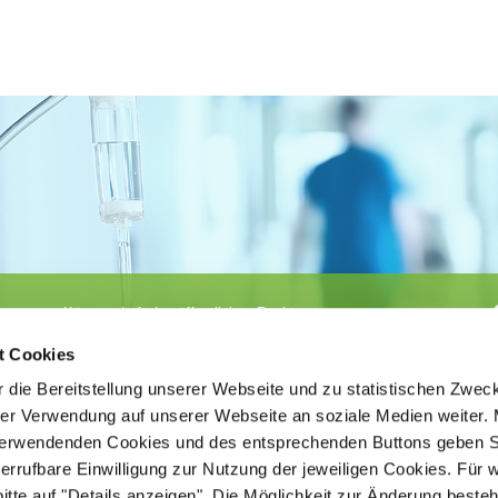
Körperschaft des öffentlichen Rechts
©
Ärztekammer Nordrhein
t Cookies
 die Bereitstellung unserer Webseite und zu statistischen Zwec
rer Verwendung auf unserer Webseite an soziale Medien weiter. 
 verwendenden Cookies und des entsprechenden Buttons geben S
iderrufbare Einwilligung zur Nutzung der jeweiligen Cookies. Für 
bitte auf "Details anzeigen". Die Möglichkeit zur Änderung besteh
ätigt der