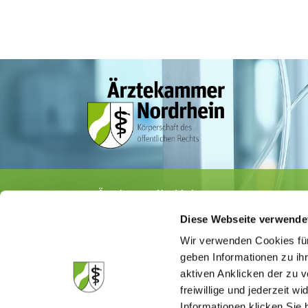
Ärztekammer Nordrhein
Tersteegenstr. 9 · 40474 Düsseldorf
Diese Webseite verwende
Tel.
0211 / 4302-0
· Fax 0211 / 4302 2009
E-Mail:
aerztekammer@aekno.de
Wir verwenden Cookies für
geben Informationen zu ih
aktiven Anklicken der zu
freiwillige und jederzeit w
Informationen klicken Sie 
Die Medizinsuchmaschine "Medisuch" best