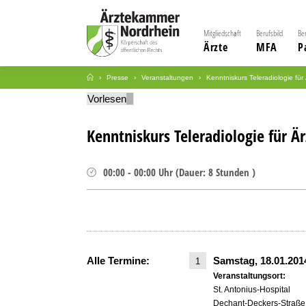
Mitgliedschaft
Berufsbild
Be
Ärzte
MFA
P
Presse
Veranstaltungen
Kenntniskurs Teleradiologie für
Vorlesen
Kenntniskurs Teleradiologie für Är
00:00
-
00:00
Uhr
(
Dauer:
8 Stunden )
Alle Termine:
Samstag, 18.01.20
1
Veranstaltungsort:
St. Antonius-Hospital
Dechant-Deckers-Straße