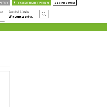
Leichte Sprache
ineÄkNo
Homepageservice Fortbildung
ngen
Gesundheit & Soziales
Wissenswertes