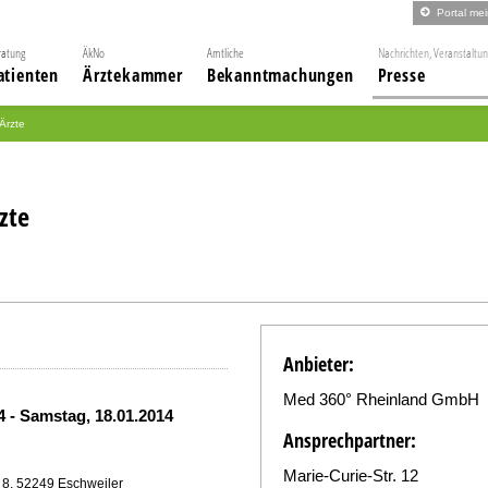
Portal me
ratung
ÄkNo
Amtliche
Nachrichten, Veranstaltu
atienten
Ärztekammer
Bekanntmachungen
Presse
 Ärzte
zte
Anbieter:
Med 360° Rheinland GmbH
14
-
Samstag, 18.01.2014
Ansprechpartner:
Marie-Curie-Str. 12
 8, 52249 Eschweiler