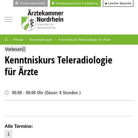
Leichte Sprache
Portal meineÄkNo
Homepageservice Fortbildung
Presse
Veranstaltungen
Kenntniskurs Teleradiologie für Ärzte
Vorlesen
Kenntniskurs Teleradiologie
für Ärzte
00:00
-
00:00
Uhr
(
Dauer:
8 Stunden )
Alle Termine:
1