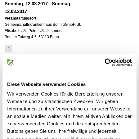
Sonntag, 12.03.2017
-
Sonntag,
12.03.2017
Veranstaltungsort:
Gemeinschaftskrankenhaus Bonn gGmbH St.
Elisabeth / St. Petrus /St. Johannes
Bonner Talweg 4-6, 53113 Bonn
2
Sonntag, 10.09.2017
-
Sonntag,
10.09.2017
Veranstaltungsort:
Gemeinschaftskrankenhaus Bonn gGmbH St.
Elisabeth / St. Petrus /St. Johannes
Diese Webseite verwendet Cookies
Bonner Talweg 4-6, 53113 Bonn
Wir verwenden Cookies für die Bereitstellung unserer
Webseite und zu statistischen Zwecken. Wir geben
Informationen zu ihrer Verwendung auf unserer Webseite
an soziale Medien weiter. Mit Ihrem aktiven Anklicken der
Anbieter:
zu verwendenden Cookies und des entsprechenden
Buttons geben Sie uns Ihre freiwillige und jederzeit
Gemeinschaftskrankenhaus Bonn gGmbH Haus St.
widerrufbare Einwilligung zur Nutzung der jeweiligen