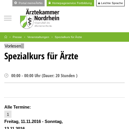
Leichte Sprache
Portal meineÄkNo
Homepageservice Fortbildung
Presse
Veranstaltungen
Spezialkurs für Ärzte
Vorlesen
Spezialkurs für Ärzte
00:00
-
00:00
Uhr
(
Dauer:
20 Stunden )
Alle Termine:
1
Freitag, 11.11.2016
-
Sonntag,
13.11.2016