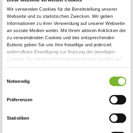
4
Wir verwenden Cookies für die Bereitstellung unserer
Freitag, 15.02.2019
-
Sonntag,
Webseite und zu statistischen Zwecken. Wir geben
17.02.2019
Informationen zu ihrer Verwendung auf unserer Webseite
Veranstaltungsort:
an soziale Medien weiter. Mit Ihrem aktiven Anklicken der
Förderverein Radiologie Aachen
Universitätsklinikum Aachen
zu verwendenden Cookies und des entsprechenden
Pauwelsstr. 30, 52074 Aachen
Buttons geben Sie uns Ihre freiwillige und jederzeit
widerrufbare Einwilligung zur Nutzung der jeweiligen
Cookies. Für weitere Informationen klicken Sie bitte auf
"Details anzeigen". Die Möglichkeit zur Änderung besteht
Anbieter:
auf der Seite "Datenschutzerklärung".
Einwilligungsauswahl
Datenschutzerklärung
|
Impressum
Notwendig
Alt Förderverein Radiologie Aachen Universitätsklinikum
Aachen Herrn PD Dr. med. Nils A. Krämer
Präferenzen
Ansprechpartner:
Pauwelsstr. 30
Statistiken
52074 Aachen
Tel:
0241/80-88525