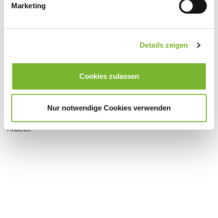
Fax:
0240/8082411
Marketing
Mail:
ssteinmeier@ukaachen.de
Internet:
www.ukaachen.de
Details zeigen
Cookies zulassen
Zurück zur Übersicht
Nur notwendige Cookies verwenden
Für weitere Informationen wenden Sie sich bitte direkt an den jeweiligen
Anbieter.