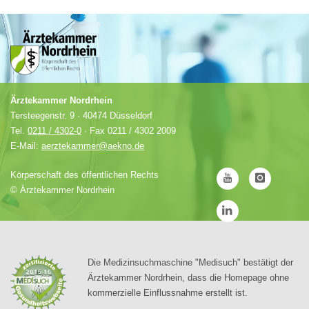
Ärztekammer Nordrhein
Tersteegenstr. 9 · 40474 Düsseldorf
Tel.
0211 / 4302-0
· Fax 0211 / 4302 2009
E-Mail:
aerztekammer@aekno.de
Körperschaft des öffentlichen Rechts
©
Ärztekammer Nordrhein
Die Medizinsuchmaschine "Medisuch" bestätigt der
Ärztekammer Nordrhein, dass die Homepage ohne
kommerzielle Einflussnahme erstellt ist.