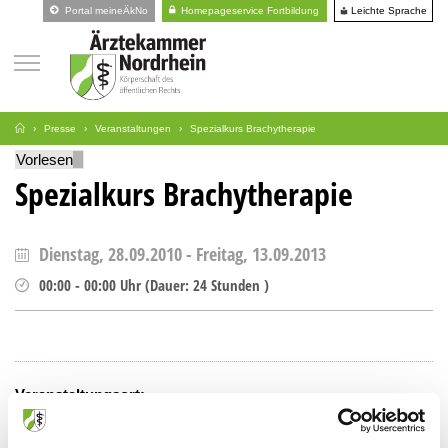
Leichte Sprache
Portal meineÄkNo
Homepageservice Fortbildung
Presse
Veranstaltungen
Spezialkurs Brachytherapie
Vorlesen
Spezialkurs Brachytherapie
Dienstag, 28.09.2010
-
Freitag, 13.09.2013
00:00
-
00:00
Uhr
(
Dauer:
24 Stunden )
Veranstaltungsort:
Haus der Technik e.V
Hollestr. 1, 45127 Essen