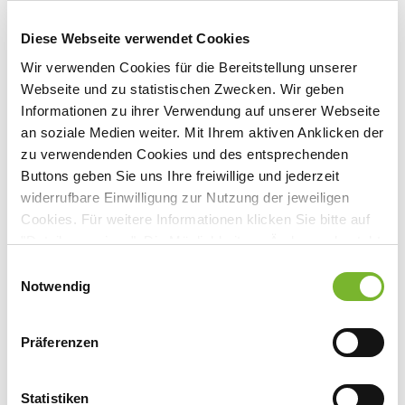
Diese Webseite verwendet Cookies
Wir verwenden Cookies für die Bereitstellung unserer
Webseite und zu statistischen Zwecken. Wir geben
Anbieter:
Informationen zu ihrer Verwendung auf unserer Webseite
Haus der Technik e.V
an soziale Medien weiter. Mit Ihrem aktiven Anklicken der
zu verwendenden Cookies und des entsprechenden
Buttons geben Sie uns Ihre freiwillige und jederzeit
widerrufbare Einwilligung zur Nutzung der jeweiligen
Cookies. Für weitere Informationen klicken Sie bitte auf
Zurück zur Übersicht
"Details anzeigen". Die Möglichkeit zur Änderung besteht
auf der Seite "Datenschutzerklärung".
Einwilligungsauswahl
Datenschutzerklärung
|
Impressum
Notwendig
Für weitere Informationen wenden Sie sich bitte direkt an den jeweiligen
Anbieter.
Präferenzen
Statistiken