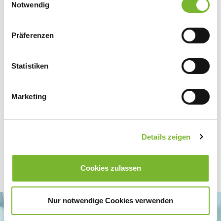
Datenschutzerklärung
|
Impressum
Notwendig
Präferenzen
Zurück zur Übersicht
Statistiken
Für weitere Informationen wenden Sie sich bitte direkt an den jeweiligen
Anbieter.
Marketing
Details zeigen
Cookies zulassen
Nur notwendige Cookies verwenden