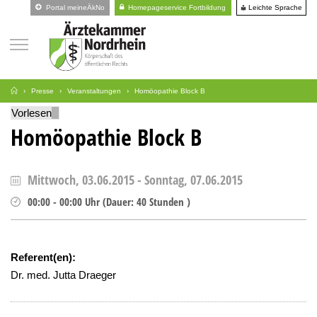
Leichte Sprache
Portal meineÄkNo
Homepageservice Fortbildung
Presse
Veranstaltungen
Homöopathie Block B
Vorlesen
Homöopathie Block B
Mittwoch, 03.06.2015
-
Sonntag, 07.06.2015
00:00
-
00:00
Uhr
(
Dauer:
40 Stunden )
Referent(en):
Dr. med. Jutta Draeger