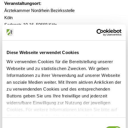
Veranstaltungsort:
Ärztekammer Nordrhein Bezirksstelle
Köln
Sedanstr. 10-16, 50668 Köln
Diese Webseite verwendet Cookies
Anbieter:
Wir verwenden Cookies für die Bereitstellung unserer
Berufsverband homöopathischer Ärzte Nordrhein-
Webseite und zu statistischen Zwecken. Wir geben
Westfalen e.V.
Informationen zu ihrer Verwendung auf unserer Webseite
Ansprechpartner:
an soziale Medien weiter. Mit Ihrem aktiven Anklicken der
zu verwendenden Cookies und des entsprechenden
Honschaftsstr. 296
Buttons geben Sie uns Ihre freiwillige und jederzeit
51061 Köln
widerrufbare Einwilligung zur Nutzung der jeweiligen
Tel:
02191/2098864
Cookies. Für weitere Informationen klicken Sie bitte auf
Fax:
02191/2098865
"Details anzeigen". Die Möglichkeit zur Änderung besteht
Mail:
dr.jutta.draeger@arcor.de
auf der Seite "Datenschutzerklärung".
Einwilligungsauswahl