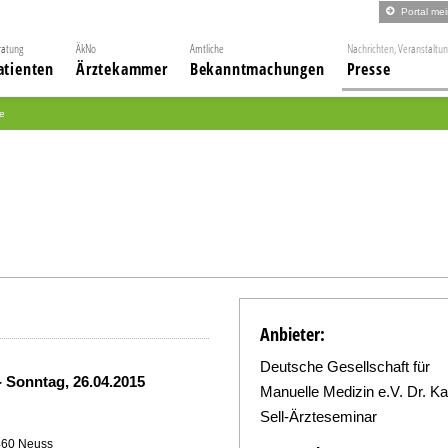
Portal me
ratung
ÄkNo
Amtliche
Nachrichten, Veranstaltu
atienten
Ärztekammer
Bekanntmachungen
Presse
ie
Anbieter:
Deutsche Gesellschaft für
-
Sonntag, 26.04.2015
Manuelle Medizin e.V. Dr. Ka
Sell-Ärzteseminar
460 Neuss