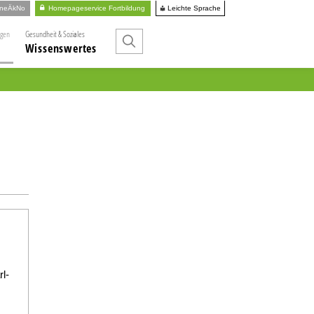
Leichte Sprache
ineÄkNo
Homepageservice Fortbildung
ngen
Gesundheit & Soziales
Wissenswertes
rl-