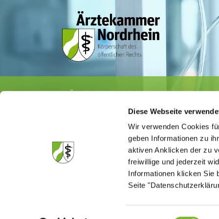
Ärztekammer Nordrhein
Tersteegenstr. 9 · 40474 Düsseldorf
Diese Webseite verwende
Tel.
0211 / 4302-0
· Fax 0211 / 4302 2009
E-Mail:
aerztekammer@aekno.de
Wir verwenden Cookies für
geben Informationen zu ih
aktiven Anklicken der zu
freiwillige und jederzeit w
Informationen klicken Sie 
Die Medizinsuchmaschine "Medisuch" best
Seite "Datenschutzerkläru
Ärztekammer Nordrhein, dass die Homep
kommerzielle Einflussnahme erstellt ist.
Einwilligungsauswahl