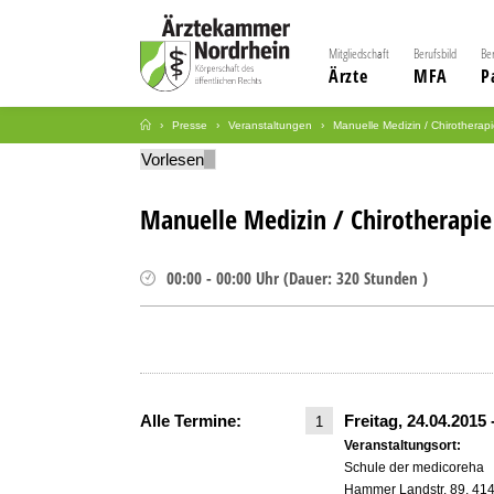
Mitgliedschaft
Berufsbild
Be
Ärzte
MFA
P
Presse
Veranstaltungen
Manuelle Medizin / Chirotherap
Vorlesen
Manuelle Medizin / Chirotherapie
00:00
-
00:00
Uhr
(
Dauer:
320 Stunden )
Alle Termine:
Freitag, 24.04.2015
1
Veranstaltungsort:
Schule der medicoreha
Hammer Landstr. 89, 41