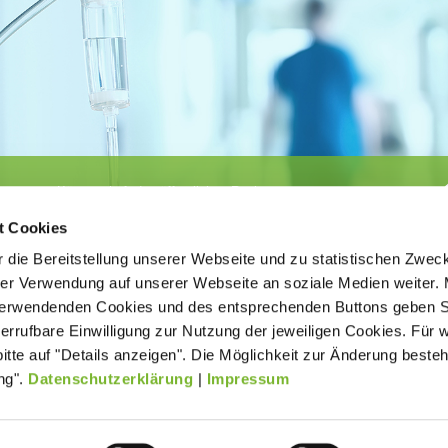
Körperschaft des öffentlichen Rechts
©
Ärztekammer Nordrhein
t Cookies
 die Bereitstellung unserer Webseite und zu statistischen Zwec
rer Verwendung auf unserer Webseite an soziale Medien weiter. 
 verwendenden Cookies und des entsprechenden Buttons geben S
iderrufbare Einwilligung zur Nutzung der jeweiligen Cookies. Für 
bitte auf "Details anzeigen". Die Möglichkeit zur Änderung besteh
ätigt der
Kontakt
Impressum
New
ng".
Datenschutzerklärung
|
Impressum
age ohne
Datenverarbeitung (Datenschutz)