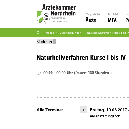
Mitgliedschaft
Berufsbild
Be
Ärzte
MFA
P
Presse
Veranstaltungen
Naturheilverfahren Kurse I bis I
Vorlesen
Naturheilverfahren Kurse I bis IV
00:00
-
00:00
Uhr
(
Dauer:
160 Stunden )
Alle Termine:
Freitag, 10.03.2017
1
Veranstaltungsort:
,