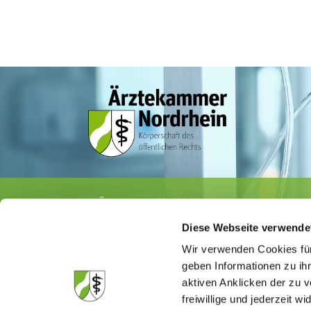
Ärztekammer Nordrhein
Tersteegenstr. 9 · 40474 Düsseldorf
Diese Webseite verwende
Tel.
0211 / 4302-0
· Fax 0211 / 4302 2009
E-Mail:
aerztekammer@aekno.de
Wir verwenden Cookies für
geben Informationen zu ih
aktiven Anklicken der zu
freiwillige und jederzeit w