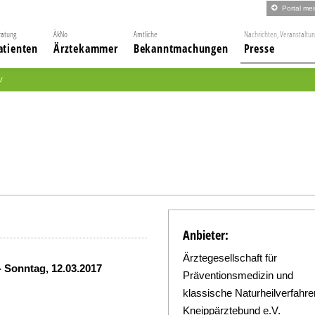
Portal me
ratung
ÄkNo
Amtliche
Nachrichten, Veranstaltu
atienten
Ärztekammer
Bekanntmachungen
Presse
V
Anbieter:
Ärztegesellschaft für
-
Sonntag, 12.03.2017
Präventionsmedizin und
klassische Naturheilverfahre
Kneippärztebund e.V.