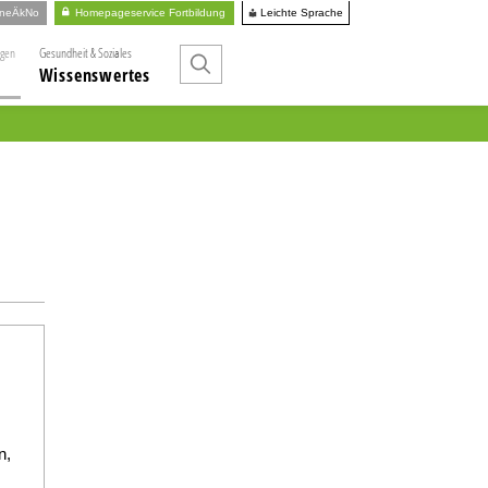
Leichte Sprache
ineÄkNo
Homepageservice Fortbildung
ngen
Gesundheit & Soziales
Wissenswertes
n,