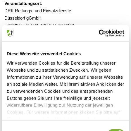
Veranstaltungsort:
DRK Rettungs- und Einsatzdienste
Düsseldorf gGmbH
Erkrather Str. 208, 40231 Düsseldorf
Diese Webseite verwendet Cookies
Anbieter:
Wir verwenden Cookies für die Bereitstellung unserer
DRK Kreisverband Düsseldorf e.V. Bildungszentrum
Webseite und zu statistischen Zwecken. Wir geben
Ansprechpartner:
Informationen zu ihrer Verwendung auf unserer Webseite
an soziale Medien weiter. Mit Ihrem aktiven Anklicken der
Kölner Landstr. 169
zu verwendenden Cookies und des entsprechenden
40591 Düsseldorf
Buttons geben Sie uns Ihre freiwillige und jederzeit
Tel:
0211/2299-0
widerrufbare Einwilligung zur Nutzung der jeweiligen
Fax:
0211/2299-1133
Cookies. Für weitere Informationen klicken Sie bitte auf
Mail:
info@DRK-duesseldorf.de
"Details anzeigen". Die Möglichkeit zur Änderung besteht
Internet:
www.DRK-duesseldorf.de
auf der Seite "Datenschutzerklärung".
Einwilligungsauswahl