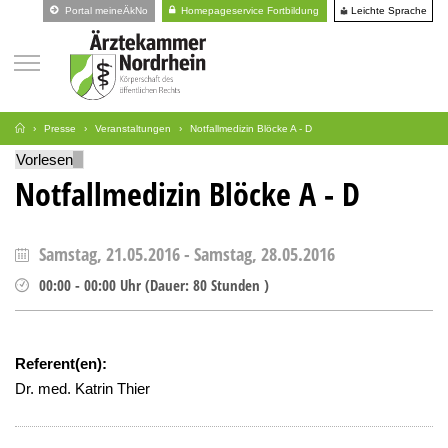
Leichte Sprache
Portal meineÄkNo
Homepageservice Fortbildung
Presse
Veranstaltungen
Notfallmedizin Blöcke A - D
Vorlesen
Notfallmedizin Blöcke A - D
Samstag, 21.05.2016
-
Samstag, 28.05.2016
00:00
-
00:00
Uhr
(
Dauer:
80 Stunden )
Referent(en):
Dr. med. Katrin Thier