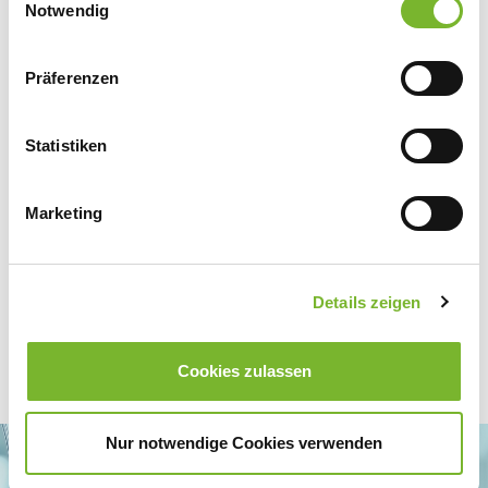
Datenschutzerklärung
|
Impressum
Notwendig
Präferenzen
Zurück zur Übersicht
Statistiken
Für weitere Informationen wenden Sie sich bitte direkt an den jeweiligen
Anbieter.
Marketing
Details zeigen
Cookies zulassen
Nur notwendige Cookies verwenden