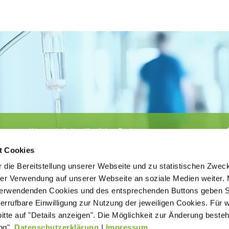
Körperschaft des öffentlichen Rechts
©
Ärztekammer Nordrhein
t Cookies
 die Bereitstellung unserer Webseite und zu statistischen Zwec
rer Verwendung auf unserer Webseite an soziale Medien weiter. 
 verwendenden Cookies und des entsprechenden Buttons geben S
iderrufbare Einwilligung zur Nutzung der jeweiligen Cookies. Für 
bitte auf "Details anzeigen". Die Möglichkeit zur Änderung besteh
ätigt der
Kontakt
Impressum
New
age ohne
ng".
Datenschutzerklärung
|
Impressum