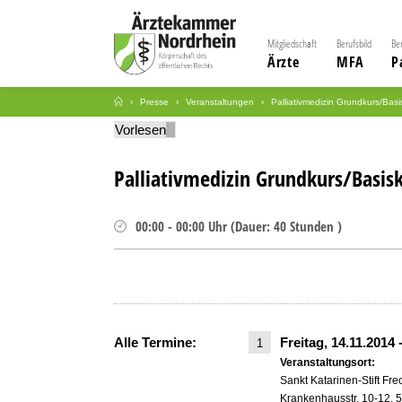
Mitgliedschaft
Berufsbild
Be
Ärzte
MFA
P
Presse
Veranstaltungen
Palliativmedizin Grundkurs/Basi
Vorlesen
Palliativmedizin Grundkurs/Basis
00:00
-
00:00
Uhr
(
Dauer:
40 Stunden )
Alle Termine:
Freitag, 14.11.2014
1
Veranstaltungsort:
Sankt Katarinen-Stift Fr
Krankenhausstr. 10-12, 