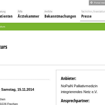
Portal me
ratung
ÄkNo
Amtliche
Nachrichten, Veranstaltu
atienten
Ärztekammer
Bekanntmachungen
Presse
skurs
kurs
Anbieter:
NoPaiN Palliativmedizin
-
Samstag, 15.11.2014
integrierendes Netz e.V.
echen
Ansprechpartner:
50226 Frechen