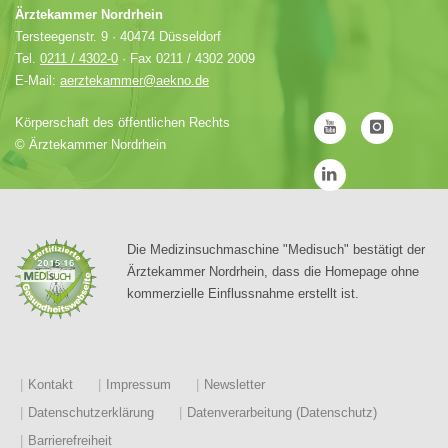
Ärztekammer Nordrhein
Tersteegenstr. 9 · 40474 Düsseldorf
Tel.
0211 / 4302-0
· Fax 0211 / 4302 2009
E-Mail:
aerztekammer@aekno.de
Körperschaft des öffentlichen Rechts
©
Ärztekammer Nordrhein
Die Medizinsuchmaschine "Medisuch" bestätigt der
Ärztekammer Nordrhein, dass die Homepage ohne
kommerzielle Einflussnahme erstellt ist.
Kontakt
Impressum
Newsletter
Datenschutzerklärung
Datenverarbeitung (Datenschutz)
Barrierefreiheit