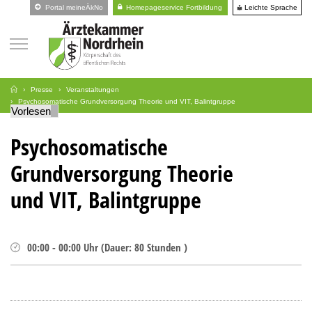
Leichte Sprache
Portal meineÄkNo
Homepageservice Fortbildung
Presse
Veranstaltungen
Psychosomatische Grundversorgung Theorie und VIT, Balintgruppe
Vorlesen
Psychosomatische
Grundversorgung Theorie
und VIT, Balintgruppe
00:00
-
00:00
Uhr
(
Dauer:
80 Stunden )