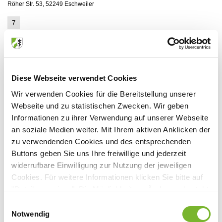
Röher Str. 53, 52249 Eschweiler
7
Mittwoch, 07.03.2018
-
Mittwoch,
07.03.2018
Veranstaltungsort:
Röher Parkklinik GmbH
Diese Webseite verwendet Cookies
Röher Str. 53, 52249 Eschweiler
Wir verwenden Cookies für die Bereitstellung unserer
8
Webseite und zu statistischen Zwecken. Wir geben
Mittwoch, 21.03.2018
-
Mittwoch,
Informationen zu ihrer Verwendung auf unserer Webseite
21.03.2018
an soziale Medien weiter. Mit Ihrem aktiven Anklicken der
Veranstaltungsort:
zu verwendenden Cookies und des entsprechenden
Röher Parkklinik GmbH
Buttons geben Sie uns Ihre freiwillige und jederzeit
Röher Str. 53, 52249 Eschweiler
widerrufbare Einwilligung zur Nutzung der jeweiligen
9
Cookies. Für weitere Informationen klicken Sie bitte auf
Mittwoch, 11.04.2018
-
Mittwoch,
"Details anzeigen". Die Möglichkeit zur Änderung besteht
11.04.2018
auf der Seite "Datenschutzerklärung".
Einwilligungsauswahl
Veranstaltungsort:
Datenschutzerklärung
|
Impressum
Notwendig
Röher Parkklinik GmbH