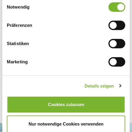
Psychotherapie GmbH
Einwilligungsauswahl
Datenschutzerklärung
|
Impressum
Notwendig
Präferenzen
Zurück zur Übersicht
Statistiken
Für weitere Informationen wenden Sie sich bitte direkt an den jeweiligen
Marketing
Anbieter.
Details zeigen
Cookies zulassen
Nur notwendige Cookies verwenden