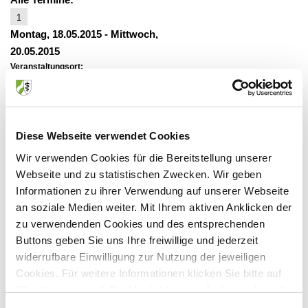
1
Montag, 18.05.2015
-
Mittwoch,
20.05.2015
Veranstaltungsort:
Ärztekammer Nordrhein Bezirksstelle Köln
Sedanstr. 10-16, 50668 Köln
2
Diese Webseite verwendet Cookies
Montag, 29.06.2015
-
Mittwoch,
01.07.2015
Wir verwenden Cookies für die Bereitstellung unserer
Veranstaltungsort:
Webseite und zu statistischen Zwecken. Wir geben
Ärztekammer Nordrhein Bezirksstelle Köln
Informationen zu ihrer Verwendung auf unserer Webseite
Sedanstr. 10-16, 50668 Köln
an soziale Medien weiter. Mit Ihrem aktiven Anklicken der
zu verwendenden Cookies und des entsprechenden
Buttons geben Sie uns Ihre freiwillige und jederzeit
widerrufbare Einwilligung zur Nutzung der jeweiligen
Anbieter:
Cookies. Für weitere Informationen klicken Sie bitte auf
"Details anzeigen". Die Möglichkeit zur Änderung besteht
APP Köln Akademie für angewandte Psychologie ud
auf der Seite "Datenschutzerklärung".