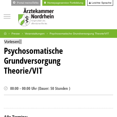
Leichte Sprache
Portal meineÄkNo
Homepageservice Fortbildung
Presse
Veranstaltungen
Psychosomatische Grundversorgung Theorie/VIT
Vorlesen
Psychosomatische
Grundversorgung
Theorie/VIT
00:00
-
00:00
Uhr
(
Dauer:
50 Stunden )
Alle Termine: