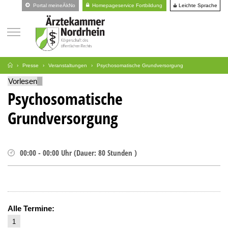
Leichte Sprache
Portal meineÄkNo
Homepageservice Fortbildung
Presse
Veranstaltungen
Psychosomatische Grundversorgung
Vorlesen
Psychosomatische
Grundversorgung
00:00
-
00:00
Uhr
(
Dauer:
80 Stunden )
Alle Termine:
1