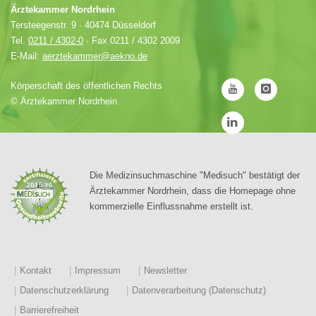
Ärztekammer Nordrhein
Tersteegenstr. 9 · 40474 Düsseldorf
Tel.
0211 / 4302-0
· Fax 0211 / 4302 2009
E-Mail:
aerztekammer@aekno.de
Körperschaft des öffentlichen Rechts
©
Ärztekammer Nordrhein
Die Medizinsuchmaschine "Medisuch" bestätigt der
Ärztekammer Nordrhein, dass die Homepage ohne
kommerzielle Einflussnahme erstellt ist.
Kontakt
Impressum
Newsletter
Datenschutzerklärung
Datenverarbeitung (Datenschutz)
Barrierefreiheit