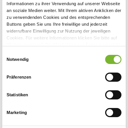
Bergische Landstr. 2, 40629 Düsseldorf
Informationen zu ihrer Verwendung auf unserer Webseite
an soziale Medien weiter. Mit Ihrem aktiven Anklicken der
zu verwendenden Cookies und des entsprechenden
Buttons geben Sie uns Ihre freiwillige und jederzeit
widerrufbare Einwilligung zur Nutzung der jeweiligen
Anbieter:
Cookies. Für weitere Informationen klicken Sie bitte auf
IPPP - Institut für Psychotherapeutische Medizin,
"Details anzeigen". Die Möglichkeit zur Änderung besteht
Psychotherapie und Psychosomatik Düsseldorf e.V.
auf der Seite "Datenschutzerklärung".
Einwilligungsauswahl
Datenschutzerklärung
|
Impressum
Notwendig
Ansprechpartner:
Bergische Landstr. 2
Präferenzen
40629 Düsseldorf
Tel:
0211/922-4702
Fax:
0211/922-4707
Statistiken
Mail:
info@ippp-duesseldorf.de
Internet:
www.ippp-duesseldorf.de
Marketing