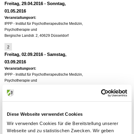
Freitag, 29.04.2016
-
Sonntag,
01.05.2016
Veranstaltungsort:
IPPP - Institut für Psychotherapeutische Medizin,
Psychotherapie und
Bergische Landstr. 2, 40629 Düsseldorf
2
Freitag, 02.09.2016
-
Samstag,
03.09.2016
Veranstaltungsort:
IPPP - Institut für Psychotherapeutische Medizin,
Psychotherapie und
Bergische Landstr. 2, 40629 Düsseldorf
3
Freitag, 11.11.2016
-
Samstag,
12.11.2016
Diese Webseite verwendet Cookies
Veranstaltungsort:
Wir verwenden Cookies für die Bereitstellung unserer
IPPP - Institut für Psychotherapeutische Medizin,
Webseite und zu statistischen Zwecken. Wir geben
Psychotherapie und