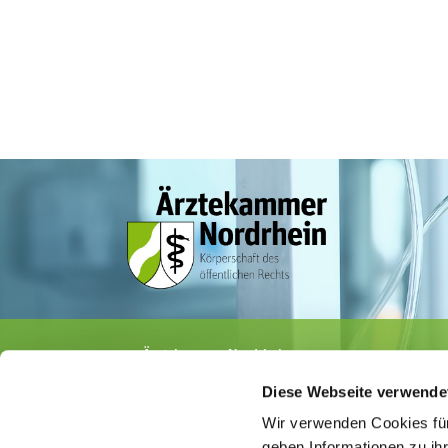
Ärztekammer Nordrhein
Tersteegenstr. 9 · 40474 Düsseldorf
Diese Webseite verwende
Tel.
0211 / 4302-0
· Fax 0211 / 4302 2009
E-Mail:
aerztekammer@aekno.de
Wir verwenden Cookies für
geben Informationen zu ih