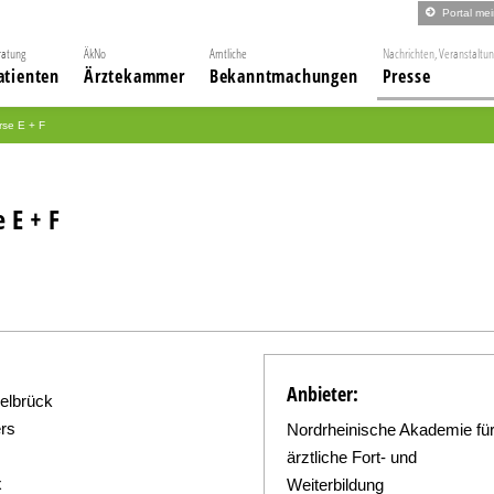
Portal me
ratung
ÄkNo
Amtliche
Nachrichten, Veranstaltu
atienten
Ärztekammer
Bekanntmachungen
Presse
rse E + F
 E + F
Anbieter:
elbrück
rs
Nordrheinische Akademie fü
ärztliche Fort- und
x
Weiterbildung