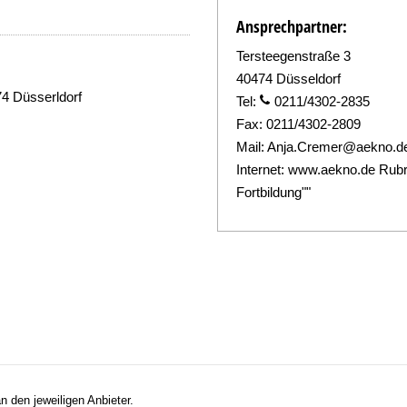
Ansprechpartner:
Tersteegenstraße 3
40474 Düsseldorf
74 Düsserldorf
Tel:
0211/4302-2835
Fax:
0211/4302-2809
Mail:
Anja.Cremer@aekno.d
Internet:
www.aekno.de Rubr
Fortbildung""
n den jeweiligen Anbieter.