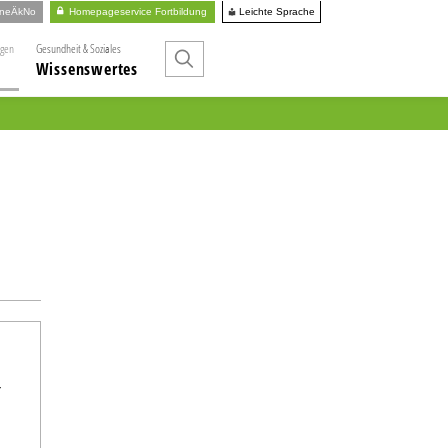
Leichte Sprache
ineÄkNo
Homepageservice Fortbildung
ngen
Gesundheit & Soziales
Wissenswertes
r