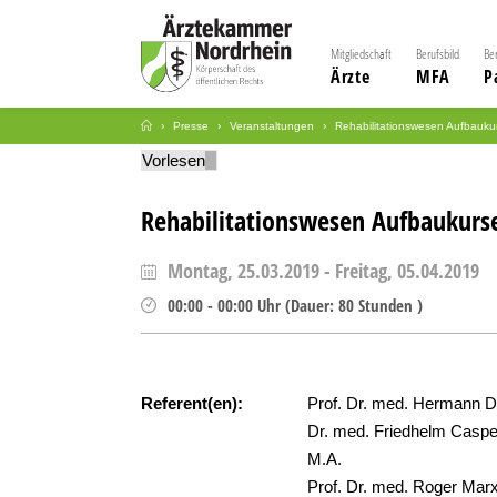
Mitgliedschaft
Berufsbild
Be
Ärzte
MFA
P
Presse
Veranstaltungen
Rehabilitationswesen Aufbauku
Vorlesen
Rehabilitationswesen Aufbaukurse
Montag, 25.03.2019
-
Freitag, 05.04.2019
00:00
-
00:00
Uhr
(
Dauer:
80 Stunden )
Referent(en):
Prof. Dr. med. Hermann D
Dr. med. Friedhelm Caspe
M.A.
Prof. Dr. med. Roger Mar