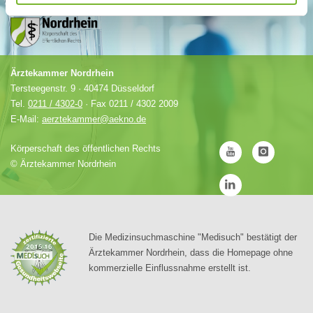
Ärztekammer Nordrhein
Tersteegenstr. 9 · 40474 Düsseldorf
Tel.
0211 / 4302-0
· Fax 0211 / 4302 2009
E-Mail:
aerztekammer@aekno.de
Körperschaft des öffentlichen Rechts
©
Ärztekammer Nordrhein
Die Medizinsuchmaschine "Medisuch" bestätigt der
Ärztekammer Nordrhein, dass die Homepage ohne
kommerzielle Einflussnahme erstellt ist.