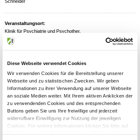
Schneider
Veranstaltungsort:
Klinik für Psychiatrie und Psychother.
Pauwelsstr. 30, 52074 Aachen
Diese Webseite verwendet Cookies
Anbieter:
Wir verwenden Cookies für die Bereitstellung unserer
Webseite und zu statistischen Zwecken. Wir geben
Klinik für Psychiatrie und Psychother.
Informationen zu ihrer Verwendung auf unserer Webseite
Ansprechpartner:
an soziale Medien weiter. Mit Ihrem aktiven Anklicken der
zu verwendenden Cookies und des entsprechenden
Pauwelsstr. 30
Buttons geben Sie uns Ihre freiwillige und jederzeit
52074 Aachen
widerrufbare Einwilligung zur Nutzung der jeweiligen
Tel:
0241/ 80 89 633
Cookies. Für weitere Informationen klicken Sie bitte auf
Fax:
0241/ 80 82 401
"Details anzeigen". Die Möglichkeit zur Änderung besteht
Mail:
psychiatrie@ukaachen.de