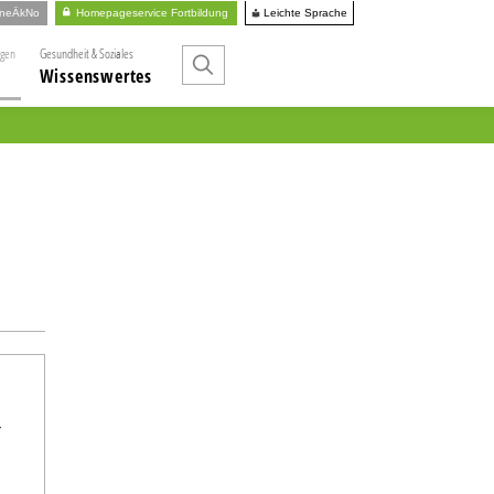
Leichte Sprache
ineÄkNo
Homepageservice Fortbildung
ngen
Gesundheit & Soziales
Wissenswertes
r