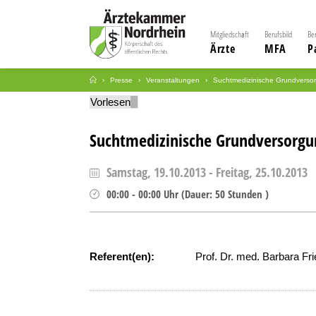
Mitgliedschaft
Berufsbild
Be
Ärzte
MFA
P
Presse
Veranstaltungen
Suchtmedizinische Grundverso
Vorlesen
Suchtmedizinische Grundversorgu
Samstag, 19.10.2013
-
Freitag, 25.10.2013
00:00
-
00:00
Uhr
(
Dauer:
50 Stunden )
Referent(en):
Prof. Dr. med. Barbara Fr