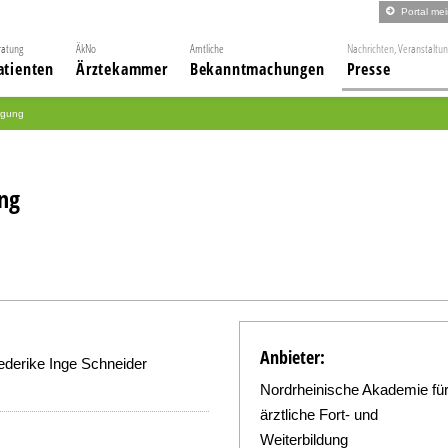
Portal me
ratung
ÄkNo
Amtliche
Nachrichten, Veranstaltu
atienten
Ärztekammer
Bekanntmachungen
Presse
rgung
ng
Anbieter:
iederike Inge Schneider
Nordrheinische Akademie fü
ärztliche Fort- und
Weiterbildung