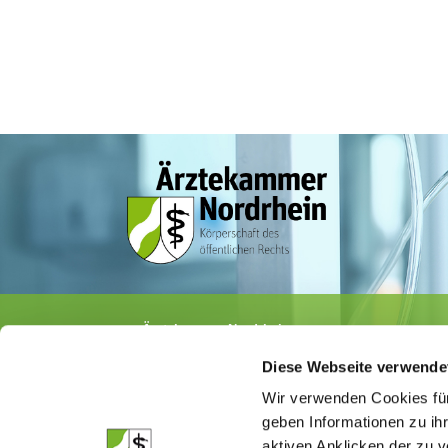
Ärztekammer Nordrhein
Tersteegenstr. 9 · 40474 Düsseldorf
Diese Webseite verwende
Tel.
0211 / 4302-0
· Fax 0211 / 4302 2009
E-Mail:
aerztekammer@aekno.de
Wir verwenden Cookies für
geben Informationen zu ih
aktiven Anklicken der zu