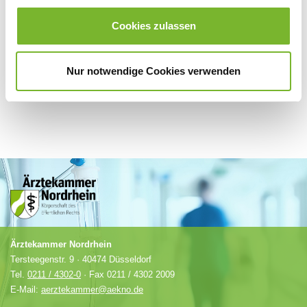
Für weitere Informationen wenden Sie sich bitte direkt an den jeweiligen
Anbieter.
Cookies zulassen
Nur notwendige Cookies verwenden
Ärztekammer Nordrhein
Tersteegenstr. 9 · 40474 Düsseldorf
Tel.
0211 / 4302-0
· Fax 0211 / 4302 2009
E-Mail:
aerztekammer@aekno.de