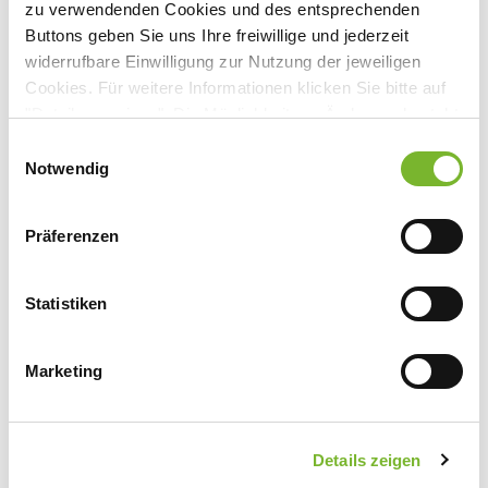
zu verwendenden Cookies und des entsprechenden
Freitag, 02.03.2007
-
Sonntag,
Buttons geben Sie uns Ihre freiwillige und jederzeit
26.08.2007
widerrufbare Einwilligung zur Nutzung der jeweiligen
Veranstaltungsort:
Cookies. Für weitere Informationen klicken Sie bitte auf
medicoreha
Hammer Landstraße 89, 41460 Neuss
"Details anzeigen". Die Möglichkeit zur Änderung besteht
auf der Seite "Datenschutzerklärung".
Einwilligungsauswahl
Datenschutzerklärung
|
Impressum
Notwendig
Anbieter:
Präferenzen
Deutsche Gesellschaft für Manuelle Medizin e.V. Dr. Karl-
Sell-Ärzteseminar
Statistiken
Marketing
Zurück zur Übersicht
Details zeigen