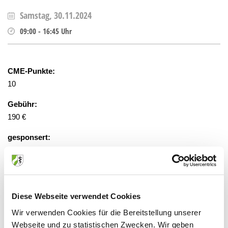
Samstag, 30.11.2024
09:00
-
16:45
Uhr
CME-Punkte:
10
Gebühr:
190 €
gesponsert:
Nein
Veranstaltungsort:
Diese Webseite verwendet Cookies
Marien-Hospital Euskirchen
Gottfried-Disse-Straße 40, 53879
Wir verwenden Cookies für die Bereitstellung unserer
Euskirchen
Webseite und zu statistischen Zwecken. Wir geben