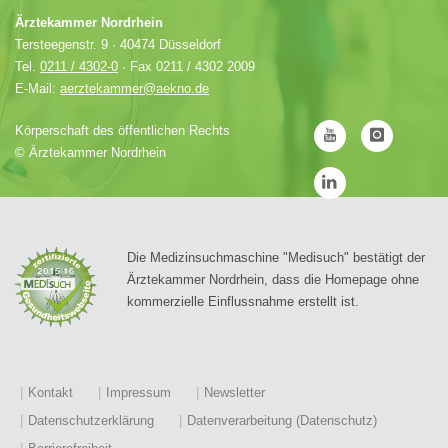
Ärztekammer Nordrhein
Tersteegenstr. 9 · 40474 Düsseldorf
Tel.
0211 / 4302-0
· Fax 0211 / 4302 2009
E-Mail:
aerztekammer@aekno.de
Körperschaft des öffentlichen Rechts
©
Ärztekammer Nordrhein
Die Medizinsuchmaschine "Medisuch" bestätigt der
Ärztekammer Nordrhein, dass die Homepage ohne
kommerzielle Einflussnahme erstellt ist.
Kontakt
Impressum
Newsletter
Datenschutzerklärung
Datenverarbeitung (Datenschutz)