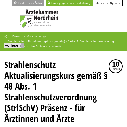
Leichte Sprache
Portal meineÄkNo
Homepageservice Fortbildung
Presse
Veranstaltungen
Strahlenschutz Aktualisierungskurs gemäß § 48 Abs. 1 Strahlenschutzverordnung
Vorlesen
(StrlSchV) Präsenz - für Ärztinnen und Ärzte
Strahlenschutz
10
Punkte
Aktualisierungskurs gemäß §
48 Abs. 1
Strahlenschutzverordnung
(StrlSchV) Präsenz - für
Ärztinnen und Ärzte