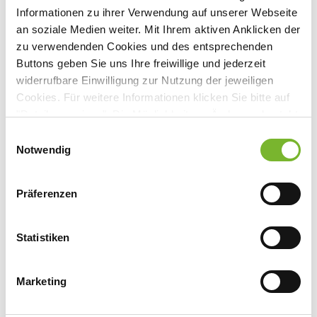
Informationen zu ihrer Verwendung auf unserer Webseite
an soziale Medien weiter. Mit Ihrem aktiven Anklicken der
zu verwendenden Cookies und des entsprechenden
Buttons geben Sie uns Ihre freiwillige und jederzeit
Anbieter:
widerrufbare Einwilligung zur Nutzung der jeweiligen
Ärztliche Akademie für medizinische Fort- und
Cookies. Für weitere Informationen klicken Sie bitte auf
Weiterbildung in Nordrhein
"Details anzeigen". Die Möglichkeit zur Änderung besteht
auf der Seite "Datenschutzerklärung".
Einwilligungsauswahl
Ansprechpartner:
Datenschutzerklärung
|
Impressum
Notwendig
Marta Schmitz
Tersteegenstr. 3
Präferenzen
40474 Düsseldorf
Tel:
0211 4302-2833
Fax:
0211 4302-5804
Statistiken
Mail:
marta.schmitz@aekno.de
Internet:
www.akademie-nordrhein.de
Marketing