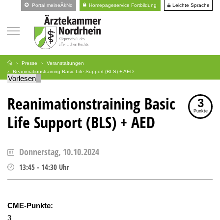
Leichte Sprache
Portal meineÄkNo
Homepageservice Fortbildung
Presse
Veranstaltungen
Reanimationstraining Basic Life Support (BLS) + AED
Vorlesen
Reanimationstraining Basic
3
Punkte
Life Support (BLS) + AED
Donnerstag, 10.10.2024
13:45
-
14:30
Uhr
CME-Punkte:
3