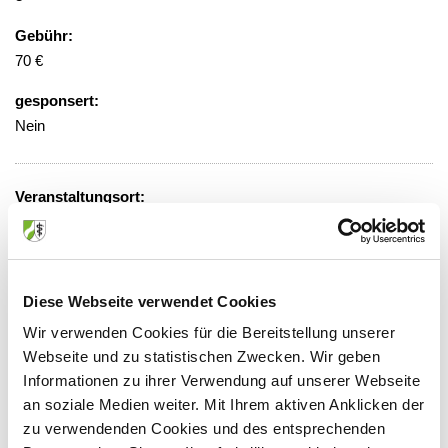
Gebühr:
70 €
gesponsert:
Nein
Veranstaltungsort:
World Conference Center Bonn
Platz der Vereinten Nationen 2, 53113
Bonn
Diese Webseite verwendet Cookies
Wir verwenden Cookies für die Bereitstellung unserer
Webseite und zu statistischen Zwecken. Wir geben
Anbieter:
Informationen zu ihrer Verwendung auf unserer Webseite
an soziale Medien weiter. Mit Ihrem aktiven Anklicken der
Ärztliche Akademie für medizinische Fort- und
zu verwendenden Cookies und des entsprechenden
Weiterbildung in Nordrhein