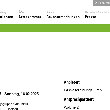
Portal me
ratung
ÄkNo
Amtliche
Nachrichten, Veranstaltu
atienten
Ärztekammer
Bekanntmachungen
Presse
Anbieter:
FA Weiterbildungs GmbH
25
-
Sonntag, 16.02.2025
Ansprechpartner:
ngsgruppe Akupunktur
Walche 2
11 Düsseldorf