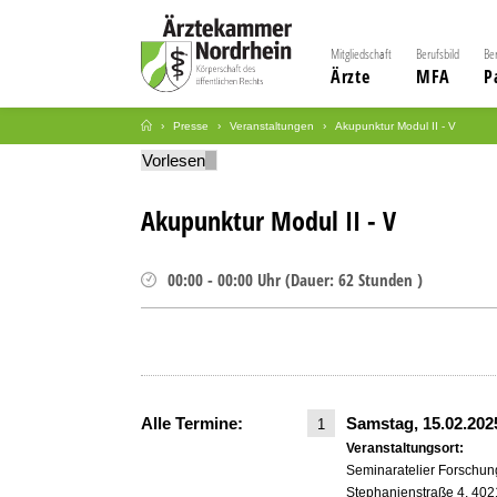
Mitgliedschaft
Berufsbild
Be
Ärzte
MFA
P
Presse
Veranstaltungen
Akupunktur Modul II - V
Vorlesen
Akupunktur Modul II - V
00:00
-
00:00
Uhr
(
Dauer:
62 Stunden )
Alle Termine:
Samstag, 15.02.20
1
Veranstaltungsort:
Seminaratelier Forschu
Stephanienstraße 4, 402