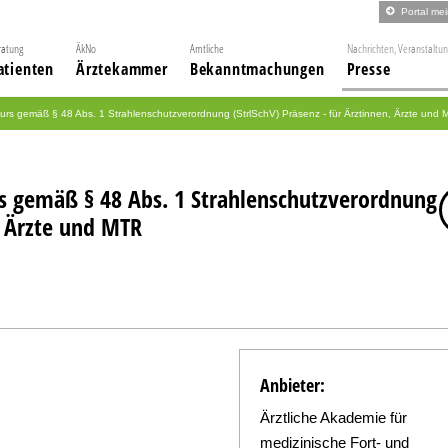
Portal me
ratung
ÄkNo
Amtliche
Nachrichten, Veranstaltu
atienten
Ärztekammer
Bekanntmachungen
Presse
kurs gemäß § 48 Abs. 1 Strahlenschutzverordnung (StrlSchV) Präsenz - für Ärztinnen, Ärzte und
rs gemäß § 48 Abs. 1 Strahlenschutzverordnung
n, Ärzte und MTR
Anbieter:
Ärztliche Akademie für
medizinische Fort- und