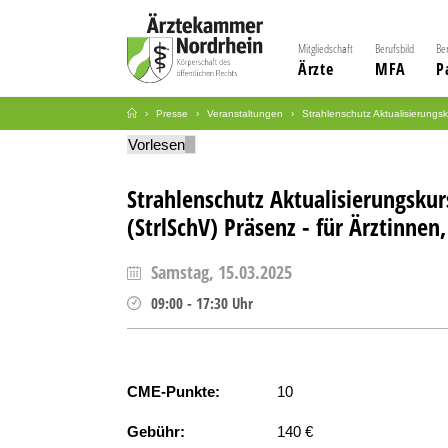
Mitgliedschaft
Berufsbild
Be
Ärzte
MFA
P
Presse
Veranstaltungen
Strahlenschutz Aktualisierungs
Vorlesen
Strahlenschutz Aktualisierungsku
(StrlSchV) Präsenz - für Ärztinne
Samstag, 15.03.2025
09:00
-
17:30
Uhr
CME-Punkte:
10
Gebühr:
140 €