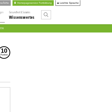
Leichte Sprache
ineÄkNo
Homepageservice Fortbildung
ngen
Gesundheit & Soziales
Wissenswertes
 MTR
10
Punkte