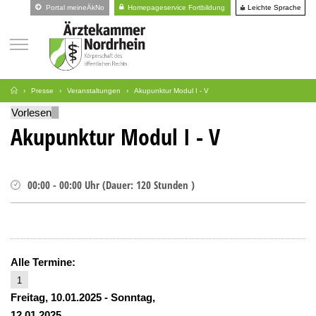
Leichte Sprache
Portal meineÄkNo
Homepageservice Fortbildung
Presse
Veranstaltungen
Akupunktur Modul I - V
Vorlesen
Akupunktur Modul I - V
00:00
-
00:00
Uhr
(
Dauer:
120 Stunden )
Alle Termine:
1
Freitag, 10.01.2025
-
Sonntag,
12.01.2025