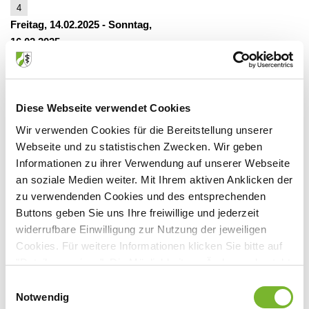
4
Freitag, 14.02.2025
-
Sonntag,
16.02.2025
Veranstaltungsort:
IAN - Internationale Akademie für angewandte
Akupunktur und natürliche
Marzellenstr. 2-8, 50667 Köln
Diese Webseite verwendet Cookies
5
Wir verwenden Cookies für die Bereitstellung unserer
Freitag, 14.03.2025
-
Sonntag,
Webseite und zu statistischen Zwecken. Wir geben
16.03.2025
Informationen zu ihrer Verwendung auf unserer Webseite
Veranstaltungsort:
an soziale Medien weiter. Mit Ihrem aktiven Anklicken der
IAN - Internationale Akademie für angewandte
zu verwendenden Cookies und des entsprechenden
Akupunktur und natürliche
Buttons geben Sie uns Ihre freiwillige und jederzeit
Marzellenstr. 2-8, 50667 Köln
widerrufbare Einwilligung zur Nutzung der jeweiligen
6
Cookies. Für weitere Informationen klicken Sie bitte auf
Freitag, 11.04.2025
-
Sonntag,
"Details anzeigen". Die Möglichkeit zur Änderung besteht
13.04.2025
auf der Seite "Datenschutzerklärung".
Einwilligungsauswahl
Veranstaltungsort:
Datenschutzerklärung
|
Impressum
Notwendig
IAN - Internationale Akademie für angewandte