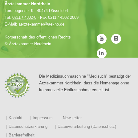
Ärztekammer Nordrhein
Tersteegenstr. 9 · 40474 Düsseldorf
Tel.
0211 / 4302-0
· Fax 0211 / 4302 2009
E-Mail:
aerztekammer@aekno.de
Körperschaft des öffentlichen Rechts
©
Ärztekammer Nordrhein
Die Medizinsuchmaschine "Medisuch" bestätigt der
Ärztekammer Nordrhein, dass die Homepage ohne
kommerzielle Einflussnahme erstellt ist.
Kontakt
Impressum
Newsletter
Datenschutzerklärung
Datenverarbeitung (Datenschutz)
Barrierefreiheit