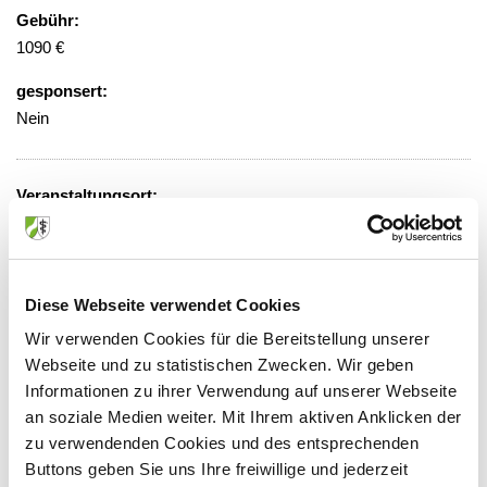
Gebühr:
1090 €
gesponsert:
Nein
Veranstaltungsort:
Haus der Ärzteschaft
Tersteegenstraße 9, 40474 Düsseldorf
Diese Webseite verwendet Cookies
Wir verwenden Cookies für die Bereitstellung unserer
Anbieter:
Webseite und zu statistischen Zwecken. Wir geben
Informationen zu ihrer Verwendung auf unserer Webseite
Ärztliche Akademie für medizinische Fort- und
an soziale Medien weiter. Mit Ihrem aktiven Anklicken der
Weiterbildung in Nordrhein
zu verwendenden Cookies und des entsprechenden
Ansprechpartner:
Buttons geben Sie uns Ihre freiwillige und jederzeit