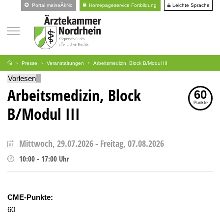
Leichte Sprache
Portal meineÄkNo
Homepageservice Fortbildung
Presse
Veranstaltungen
Arbeitsmedizin, Block B/Modul III
Vorlesen
Arbeitsmedizin, Block
60
Punkte
B/Modul III
Mittwoch, 29.07.2026
-
Freitag, 07.08.2026
10:00
-
17:00
Uhr
CME-Punkte:
60