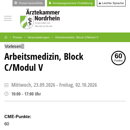
Leichte Sprache
Portal meineÄkNo
Homepageservice Fortbildung
Presse
Veranstaltungen
Arbeitsmedizin, Block C/Modul V
Vorlesen
Arbeitsmedizin, Block
60
Punkte
C/Modul V
Mittwoch, 23.09.2026
-
Freitag, 02.10.2026
10:00
-
17:00
Uhr
CME-Punkte:
60