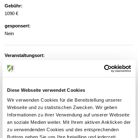
Gebühr:
1090 €
gesponsert:
Nein
Veranstaltungsort:
Fortbildungszentrum Nordrheinische
Akademie
Tersteegenstraße 3, 40474 Düsseldorf
Diese Webseite verwendet Cookies
Wir verwenden Cookies für die Bereitstellung unserer
Webseite und zu statistischen Zwecken. Wir geben
Anbieter:
Informationen zu ihrer Verwendung auf unserer Webseite
Ärztliche Akademie für medizinische Fort- und
an soziale Medien weiter. Mit Ihrem aktiven Anklicken der
zu verwendenden Cookies und des entsprechenden
Weiterbildung in Nordrhein
Buttons geben Sie uns Ihre freiwillige und jederzeit