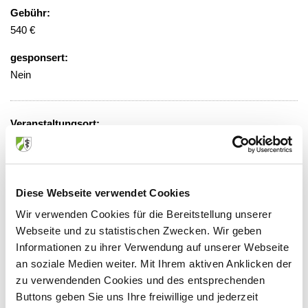
Gebühr:
540 €
gesponsert:
Nein
Veranstaltungsort:
Universitätsklinikum Bonn
Venusberg Campus 1, 53127 Bonn
Diese Webseite verwendet Cookies
Wir verwenden Cookies für die Bereitstellung unserer
Anbieter:
Webseite und zu statistischen Zwecken. Wir geben
Informationen zu ihrer Verwendung auf unserer Webseite
Ärztliche Akademie für medizinische Fort- und
an soziale Medien weiter. Mit Ihrem aktiven Anklicken der
Weiterbildung in Nordrhein
zu verwendenden Cookies und des entsprechenden
Ansprechpartner:
Buttons geben Sie uns Ihre freiwillige und jederzeit