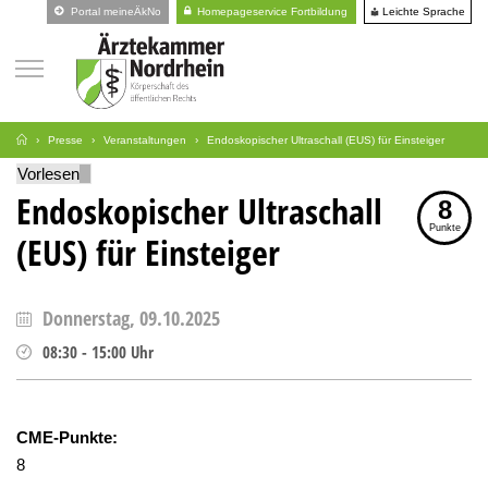
Leichte Sprache
Portal meineÄkNo
Homepageservice Fortbildung
Presse
Veranstaltungen
Endoskopischer Ultraschall (EUS) für Einsteiger
Vorlesen
Endoskopischer Ultraschall
8
Punkte
(EUS) für Einsteiger
Donnerstag, 09.10.2025
08:30
-
15:00
Uhr
CME-Punkte:
8