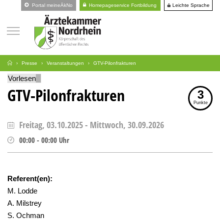
Leichte Sprache
Portal meineÄkNo
Homepageservice Fortbildung
Presse
Veranstaltungen
GTV-Pilonfrakturen
Vorlesen
GTV-Pilonfrakturen
3
Punkte
Freitag, 03.10.2025
-
Mittwoch, 30.09.2026
00:00
-
00:00
Uhr
Referent(en):
M. Lodde
A. Milstrey
S. Ochman