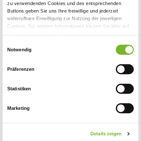
zu verwendenden Cookies und des entsprechenden
Buttons geben Sie uns Ihre freiwillige und jederzeit
Anbieter:
widerrufbare Einwilligung zur Nutzung der jeweiligen
Georg Thieme Verlag KG
Cookies. Für weitere Informationen klicken Sie bitte auf
"Details anzeigen". Die Möglichkeit zur Änderung besteht
Ansprechpartner:
auf der Seite "Datenschutzerklärung".
Einwilligungsauswahl
Frau Dr. Stefanie Conrads
Datenschutzerklärung
|
Impressum
Notwendig
Rüdigerstraße 14
70469 Stuttgart
Präferenzen
Tel:
0711 8931 420
Fax:
0711 8931 161
Mail:
cme@thieme.de
Statistiken
Marketing
Zurück zur Übersicht
Details zeigen