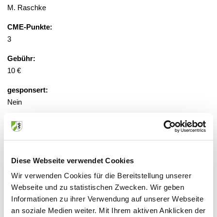
M. Raschke
CME-Punkte:
3
Gebühr:
10 €
gesponsert:
Nein
Veranstaltungsort:
Onlineveranstaltung
Diese Webseite verwendet Cookies
http://cme.thieme.de
"
Oswald-Hesse-Straße 50, 70469
Wir verwenden Cookies für die Bereitstellung unserer
Stuttgart
Webseite und zu statistischen Zwecken. Wir geben
Informationen zu ihrer Verwendung auf unserer Webseite
an soziale Medien weiter. Mit Ihrem aktiven Anklicken der