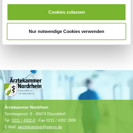
Für weitere Informationen wenden Sie sich bitte direkt an den jeweiligen
Anbieter.
Cookies zulassen
Nur notwendige Cookies verwenden
Ärztekammer Nordrhein
Tersteegenstr. 9 · 40474 Düsseldorf
Tel.
0211 / 4302-0
· Fax 0211 / 4302 2009
E-Mail:
aerztekammer@aekno.de