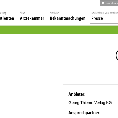
Portal me
ratung
ÄkNo
Amtliche
Nachrichten, Veranstaltu
atienten
Ärztekammer
Bekanntmachungen
Presse
6
Anbieter:
Georg Thieme Verlag KG
Ansprechpartner: