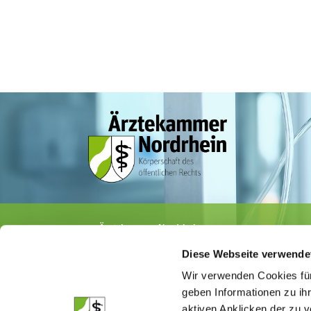
Ärztekammer Nordrhein
Tersteegenstr. 9 · 40474 Düsseldorf
Diese Webseite verwende
Tel.
0211 / 4302-0
· Fax 0211 / 4302 2009
E-Mail:
aerztekammer@aekno.de
Wir verwenden Cookies für
geben Informationen zu ih
aktiven Anklicken der zu