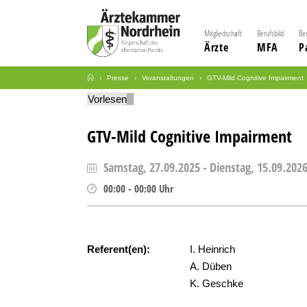
Mitgliedschaft
Berufsbild
Be
Ärzte
MFA
P
Presse
Veranstaltungen
GTV-Mild Cognitive Impairment
Vorlesen
GTV-Mild Cognitive Impairment
Samstag, 27.09.2025
-
Dienstag, 15.09.202
00:00
-
00:00
Uhr
Referent(en):
I. Heinrich
A. Düben
K. Geschke