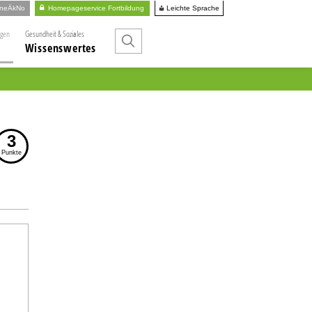
Leichte Sprache
ineÄkNo
Homepageservice Fortbildung
ngen
Gesundheit & Soziales
Wissenswertes
3
Punkte