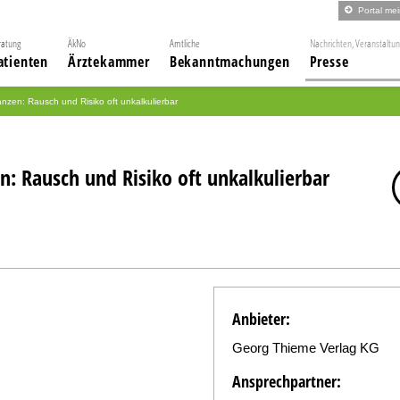
Portal me
ratung
ÄkNo
Amtliche
Nachrichten, Veranstaltu
atienten
Ärztekammer
Bekanntmachungen
Presse
zen: Rausch und Risiko oft unkalkulierbar
: Rausch und Risiko oft unkalkulierbar
Anbieter:
Georg Thieme Verlag KG
Ansprechpartner: