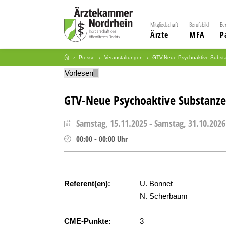
Mitgliedschaft
Berufsbild
Be
Ärzte
MFA
P
Presse
Veranstaltungen
GTV-Neue Psychoaktive Substan
Vorlesen
GTV-Neue Psychoaktive Substanzen
Samstag, 15.11.2025
-
Samstag, 31.10.2026
00:00
-
00:00
Uhr
Referent(en):
U. Bonnet
N. Scherbaum
CME-Punkte:
3