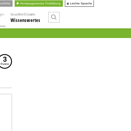
Leichte Sprache
ineÄkNo
Homepageservice Fortbildung
ngen
Gesundheit & Soziales
Wissenswertes
3
Punkte