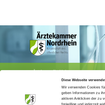
Ärztekammer Nordrhein
Tersteegenstr. 9 · 40474 Düsseldorf
Diese Webseite verwende
Tel.
0211 / 4302-0
· Fax 0211 / 4302 2009
E-Mail:
aerztekammer@aekno.de
Wir verwenden Cookies für
geben Informationen zu ih
aktiven Anklicken der zu
freiwillige und jederzeit w