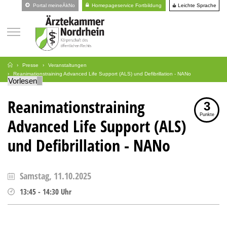
Leichte Sprache
Portal meineÄkNo
Homepageservice Fortbildung
Presse
Veranstaltungen
Reanimationstraining Advanced Life Support (ALS) und Defibrillation - NANo
Vorlesen
Reanimationstraining
3
Punkte
Advanced Life Support (ALS)
und Defibrillation - NANo
Samstag, 11.10.2025
13:45
-
14:30
Uhr