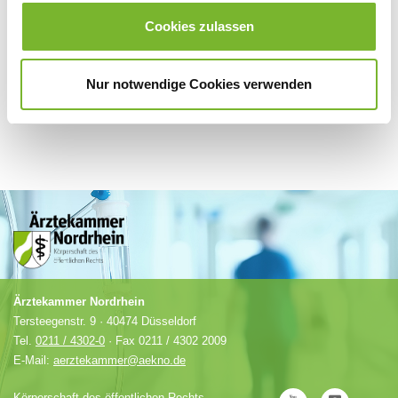
Anbieter.
Cookies zulassen
Nur notwendige Cookies verwenden
Ärztekammer Nordrhein
Tersteegenstr. 9 · 40474 Düsseldorf
Tel.
0211 / 4302-0
· Fax 0211 / 4302 2009
E-Mail:
aerztekammer@aekno.de
Körperschaft des öffentlichen Rechts