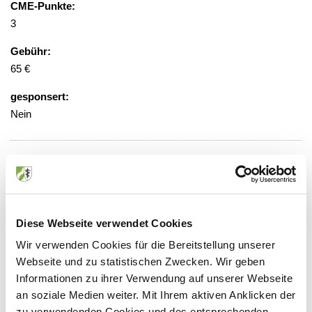
CME-Punkte:
3
Gebühr:
65 €
gesponsert:
Nein
Veranstaltungsort:
World Conference Center Bonn
Platz der Vereinten Nationen 2, 53113
Bonn
Diese Webseite verwendet Cookies
Wir verwenden Cookies für die Bereitstellung unserer
Webseite und zu statistischen Zwecken. Wir geben
Informationen zu ihrer Verwendung auf unserer Webseite
Anbieter:
an soziale Medien weiter. Mit Ihrem aktiven Anklicken der
zu verwendenden Cookies und des entsprechenden