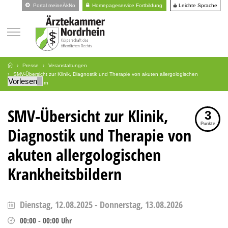
Leichte Sprache
Portal meineÄkNo
Homepageservice Fortbildung
Presse
Veranstaltungen
SMV-Übersicht zur Klinik, Diagnostik und Therapie von akuten allergologischen
Vorlesen
Krankheitsbildern
SMV-Übersicht zur Klinik,
3
Punkte
Diagnostik und Therapie von
akuten allergologischen
Krankheitsbildern
Dienstag, 12.08.2025
-
Donnerstag, 13.08.2026
00:00
-
00:00
Uhr