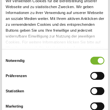
Wir verwenden Cookies für die Bereitstellung unserer
Webseite und zu statistischen Zwecken. Wir geben
Veranstaltungsort:
Informationen zu ihrer Verwendung auf unserer Webseite
Springer Medizin Verlag GmbH -
an soziale Medien weiter. Mit Ihrem aktiven Anklicken der
Onlineveranstaltung
zu verwendenden Cookies und des entsprechenden
https://www.SpringerMedizin.de
"
Buttons geben Sie uns Ihre freiwillige und jederzeit
Europaplatz 3, 69115 Heidelberg
widerrufbare Einwilligung zur Nutzung der jeweiligen
Cookies. Für weitere Informationen klicken Sie bitte auf
"Details anzeigen". Die Möglichkeit zur Änderung besteht
auf der Seite "Datenschutzerklärung".
Einwilligungsauswahl
Anbieter:
Datenschutzerklärung
|
Impressum
Notwendig
Springer Medizin Verlag GmbH
Präferenzen
Ansprechpartner:
Herr Dr. Paul Herrmann
Statistiken
Europaplatz 3
69115 Heidelberg
Tel:
0800 7780777
Marketing
Mail:
kundenservice@springermedizin.de