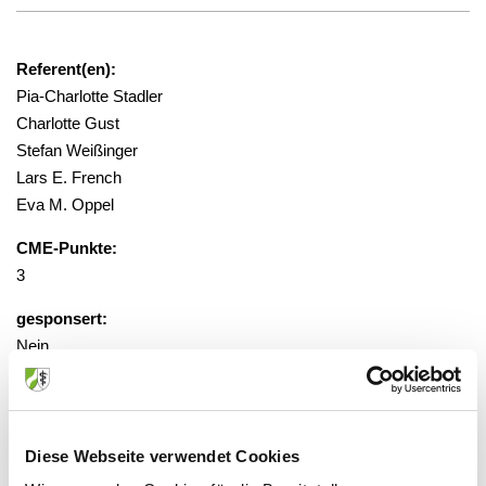
Referent(en):
Pia-Charlotte Stadler
Charlotte Gust
Stefan Weißinger
Lars E. French
Eva M. Oppel
CME-Punkte:
3
gesponsert:
Nein
Zugriff über verschiedene
Abonnementmodelle, Preise gestaffelt
Diese Webseite verwendet Cookies
von 36,00 - 499,00 Euro