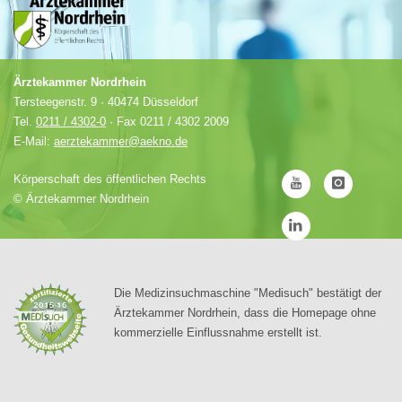
Ärztekammer Nordrhein
Tersteegenstr. 9 · 40474 Düsseldorf
Tel.
0211 / 4302-0
· Fax 0211 / 4302 2009
E-Mail:
aerztekammer@aekno.de
Körperschaft des öffentlichen Rechts
©
Ärztekammer Nordrhein
Die Medizinsuchmaschine "Medisuch" bestätigt der
Ärztekammer Nordrhein, dass die Homepage ohne
kommerzielle Einflussnahme erstellt ist.