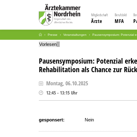
Mitgliedschaft
Berufsbild
Be
Ärzte
MFA
P
Presse
Veranstaltungen
Pausensymposium: Potenzial erk
Vorlesen
Pausensymposium: Potenzial erken
Rehabilitation als Chance zur Rüc
Montag, 06.10.2025
12:45
-
13:15
Uhr
gesponsert:
Nein