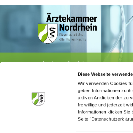
Ärztekammer Nordrhein
Tersteegenstr. 9 · 40474 Düsseldorf
Diese Webseite verwende
Tel.
0211 / 4302-0
· Fax 0211 / 4302 2009
E-Mail:
aerztekammer@aekno.de
Wir verwenden Cookies für
geben Informationen zu ih
aktiven Anklicken der zu
freiwillige und jederzeit w
Informationen klicken Sie 
Die Medizinsuchmaschine "Medisuch" best
Ärztekammer Nordrhein, dass die Homep
Seite "Datenschutzerkläru
kommerzielle Einflussnahme erstellt ist.