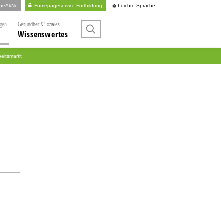
Leichte Sprache
ineÄkNo
Homepageservice Fortbildung
ngen
Gesundheit & Soziales
Wissenswertes
beitsmarkt