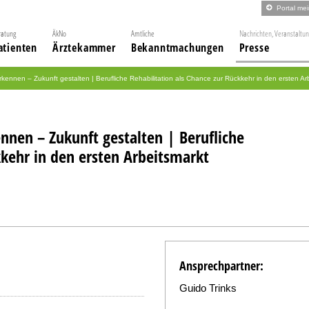
Portal me
ratung
ÄkNo
Amtliche
Nachrichten, Veranstaltu
atienten
Ärztekammer
Bekanntmachungen
Presse
ennen – Zukunft gestalten | Berufliche Rehabilitation als Chance zur Rückkehr in den ersten Ar
nen – Zukunft gestalten | Berufliche
kkehr in den ersten Arbeitsmarkt
Ansprechpartner:
Guido Trinks