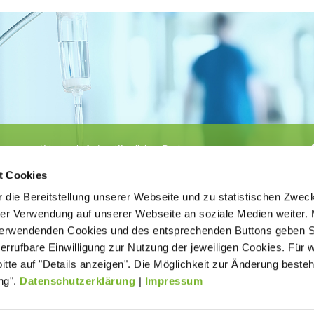
Körperschaft des öffentlichen Rechts
©
Ärztekammer Nordrhein
t Cookies
 die Bereitstellung unserer Webseite und zu statistischen Zwec
rer Verwendung auf unserer Webseite an soziale Medien weiter. 
 verwendenden Cookies und des entsprechenden Buttons geben S
iderrufbare Einwilligung zur Nutzung der jeweiligen Cookies. Für 
bitte auf "Details anzeigen". Die Möglichkeit zur Änderung besteh
ätigt der
Kontakt
Impressum
New
age ohne
ng".
Datenschutzerklärung
|
Impressum
Datenverarbeitung (Datenschutz)