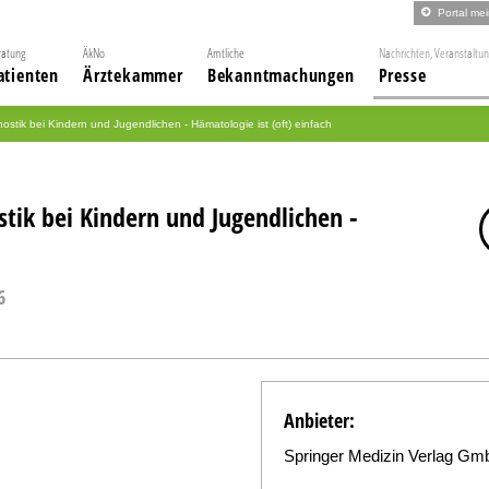
Portal me
ratung
ÄkNo
Amtliche
Nachrichten, Veranstaltu
atienten
Ärztekammer
Bekanntmachungen
Presse
stik bei Kindern und Jugendlichen - Hämatologie ist (oft) einfach
tik bei Kindern und Jugendlichen -
6
Anbieter:
Springer Medizin Verlag G