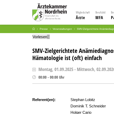
Mitgliedschaft
Berufsbild
Be
Ärzte
MFA
P
Presse
Veranstaltungen
SMV-Zielgerichtete Anämiediagno
Vorlesen
SMV-Zielgerichtete Anämiediagnos
Hämatologie ist (oft) einfach
Montag, 01.09.2025
-
Mittwoch, 02.09.202
00:00
-
00:00
Uhr
Referent(en):
Stephan Lobitz
Dominik T. Schneider
Holger Cario