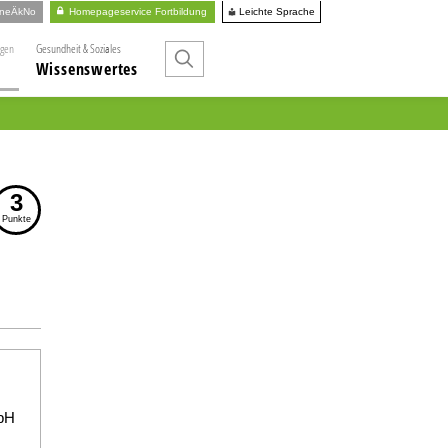
Leichte Sprache
ineÄkNo
Homepageservice Fortbildung
ngen
Gesundheit & Soziales
Wissenswertes
3
Punkte
mbH