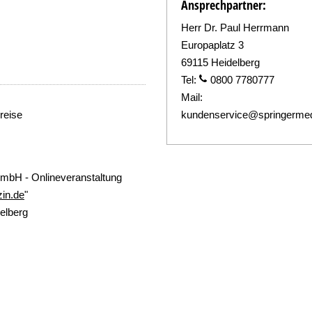
Ansprechpartner:
Herr Dr. Paul Herrmann
Europaplatz 3
69115 Heidelberg
Tel:
0800 7780777
Mail:
reise
kundenservice@springermed
GmbH - Onlineveranstaltung
zin.de
"
elberg