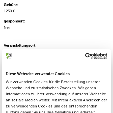
Gebühr:
1250 €
gesponsert:
Nein
Veranstaltungsort:
Bildungsakademie Essen Standort
Theodor Althoff
Theodor Althoff Straße 7, 45133 Essen
Diese Webseite verwendet Cookies
Wir verwenden Cookies für die Bereitstellung unserer
Webseite und zu statistischen Zwecken. Wir geben
Anbieter:
Informationen zu ihrer Verwendung auf unserer Webseite
Ärztliche Akademie für medizinische Fort- und
an soziale Medien weiter. Mit Ihrem aktiven Anklicken der
zu verwendenden Cookies und des entsprechenden
Weiterbildung in Nordrhein
Buttons geben Sie uns Ihre freiwillige und jederzeit