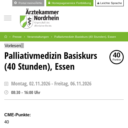
Leichte Sprache
Portal meineÄkNo
Homepageservice Fortbildung
Presse
Veranstaltungen
Palliativmedizin Basiskurs (40 Stunden), Essen
Vorlesen
Palliativmedizin Basiskurs
40
Punkte
(40 Stunden), Essen
Montag, 02.11.2026
-
Freitag, 06.11.2026
08:30
-
16:00
Uhr
CME-Punkte:
40