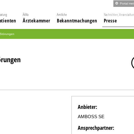
Portal me
ratung
ÄkNo
Amtliche
Nachrichten, Veranstaltu
atienten
Ärztekammer
Bekanntmachungen
Presse
 Störungen
örungen
Anbieter:
AMBOSS SE
Ansprechpartner: