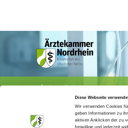
Ärztekammer Nordrhein
Tersteegenstr. 9 · 40474 Düsseldorf
Diese Webseite verwende
Tel.
0211 / 4302-0
· Fax 0211 / 4302 2009
E-Mail:
aerztekammer@aekno.de
Wir verwenden Cookies für
geben Informationen zu ih
aktiven Anklicken der zu
freiwillige und jederzeit w