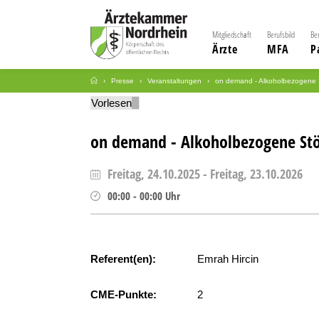
Mitgliedschaft
Berufsbild
Be
Ärzte
MFA
P
Presse
Veranstaltungen
on demand - Alkoholbezogene
Vorlesen
on demand - Alkoholbezogene St
Freitag, 24.10.2025
-
Freitag, 23.10.2026
00:00
-
00:00
Uhr
Referent(en):
Emrah Hircin
CME-Punkte:
2