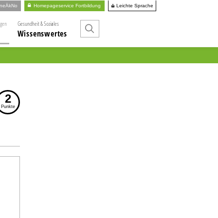
Leichte Sprache
ineÄkNo
Homepageservice Fortbildung
ngen
Gesundheit & Soziales
Wissenswertes
2
Punkte