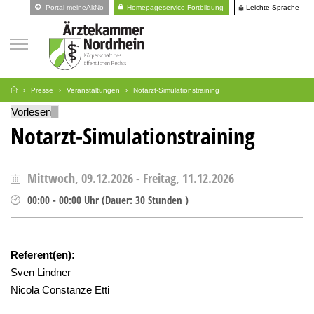
Leichte Sprache
Portal meineÄkNo
Homepageservice Fortbildung
Presse
Veranstaltungen
Notarzt-Simulationstraining
Vorlesen
Notarzt-Simulationstraining
Mittwoch, 09.12.2026
-
Freitag, 11.12.2026
00:00
-
00:00
Uhr
(
Dauer:
30 Stunden )
Referent(en):
Sven Lindner
Nicola Constanze Etti