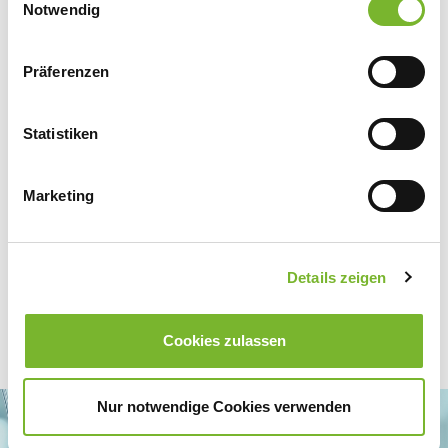
Datenschutzerklärung
|
Impressum
Notwendig
Präferenzen
Zurück zur Übersicht
Statistiken
Für weitere Informationen wenden Sie sich bitte direkt an den jeweiligen
Anbieter.
Marketing
Details zeigen
Cookies zulassen
Nur notwendige Cookies verwenden