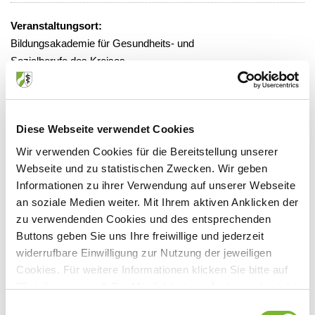
Veranstaltungsort:
Bildungsakademie für Gesundheits- und
Sozialberufe des Kreises
Jubiläumsplatz 19, 40822 Mettmann
Diese Webseite verwendet Cookies
Wir verwenden Cookies für die Bereitstellung unserer
Anbieter:
Webseite und zu statistischen Zwecken. Wir geben
Bildungsakademie für Gesundheits- und Sozialberufe des
Informationen zu ihrer Verwendung auf unserer Webseite
Kreises Mettmann GmbH
an soziale Medien weiter. Mit Ihrem aktiven Anklicken der
zu verwendenden Cookies und des entsprechenden
Ansprechpartner:
Buttons geben Sie uns Ihre freiwillige und jederzeit
Jubiläumsplatz 19
widerrufbare Einwilligung zur Nutzung der jeweiligen
40822 Mettmann
Cookies. Für weitere Informationen klicken Sie bitte auf
Tel:
02104 1418112
"Details anzeigen". Die Möglichkeit zur Änderung besteht
Mail:
etti@bags-me.de
auf der Seite "Datenschutzerklärung".
Einwilligungsauswahl