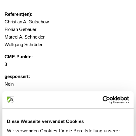
Referent(en):
Christian A. Gutschow
Florian Gebauer
Marcel A. Schneider
Wolfgang Schröder
CME-Punkte:
3
gesponsert:
Nein
Zugriff über verschiedene
Abonnementmodelle, Preise gestaffelt
von 36,00 - 499,00 Euro
Diese Webseite verwendet Cookies
Wir verwenden Cookies für die Bereitstellung unserer
Veranstaltungsort: