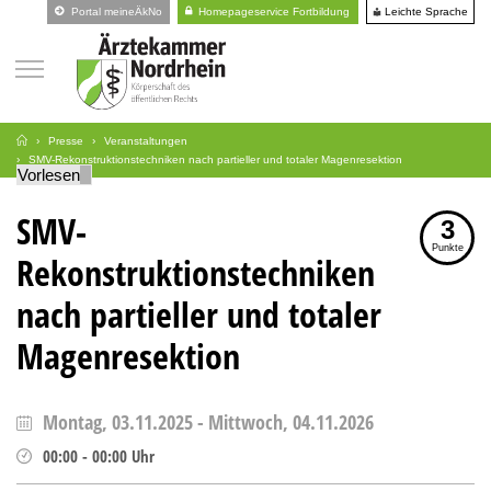
Leichte Sprache
Portal meineÄkNo
Homepageservice Fortbildung
Presse
Veranstaltungen
SMV-Rekonstruktionstechniken nach partieller und totaler Magenresektion
Vorlesen
SMV-
3
Punkte
Rekonstruktionstechniken
nach partieller und totaler
Magenresektion
Montag, 03.11.2025
-
Mittwoch, 04.11.2026
00:00
-
00:00
Uhr