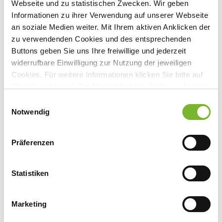
Webseite und zu statistischen Zwecken. Wir geben
Springer Medizin Verlag GmbH -
Informationen zu ihrer Verwendung auf unserer Webseite
Onlineveranstaltung
an soziale Medien weiter. Mit Ihrem aktiven Anklicken der
https://www.SpringerMedizin.de
"
zu verwendenden Cookies und des entsprechenden
Europaplatz 3, 69115 Heidelberg
Buttons geben Sie uns Ihre freiwillige und jederzeit
widerrufbare Einwilligung zur Nutzung der jeweiligen
Cookies. Für weitere Informationen klicken Sie bitte auf
"Details anzeigen". Die Möglichkeit zur Änderung besteht
auf der Seite "Datenschutzerklärung".
Anbieter:
Einwilligungsauswahl
Datenschutzerklärung
|
Impressum
Notwendig
Springer Medizin Verlag GmbH
Ansprechpartner:
Präferenzen
Herr Dr. Paul Herrmann
Europaplatz 3
Statistiken
69115 Heidelberg
Tel:
0800 7780777
Mail:
kundenservice@springermedizin.de
Marketing