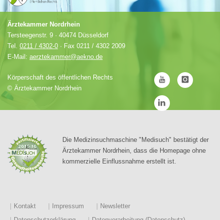
Ärztekammer Nordrhein
Tersteegenstr. 9 · 40474 Düsseldorf
Tel.
0211 / 4302-0
· Fax 0211 / 4302 2009
E-Mail:
aerztekammer@aekno.de
Körperschaft des öffentlichen Rechts
©
Ärztekammer Nordrhein
Die Medizinsuchmaschine "Medisuch" bestätigt der
Ärztekammer Nordrhein, dass die Homepage ohne
kommerzielle Einflussnahme erstellt ist.
Kontakt
Impressum
Newsletter
Datenschutzerklärung
Datenverarbeitung (Datenschutz)