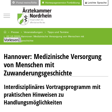
Leichte Sprache
Portal meineÄkNo
Homepageservice Fortbildung
Presse
Veranstaltungen
Tipps und Termine
02.10.2026 Hannover: Medizinische Versorgung von Menschen mit
Vorlesen
Zuwanderungsgeschichte
Hannover: Medizinische Versorgung
von Menschen mit
Zuwanderungsgeschichte
Interdisziplinäres Vortragsprogramm mit
praktischen Hinweisen zu
Handlungsmöglichkeiten