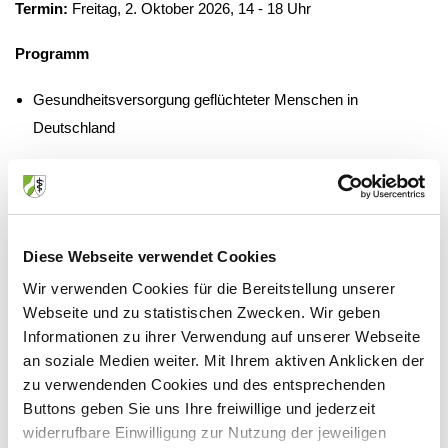
Termin:
Freitag, 2. Oktober 2026, 14 - 18 Uhr
Programm
Gesundheitsversorgung geflüchteter Menschen in
Deutschland
Psychiatrische Versorgung von Menschen mit
Einwanderungsgeschichte
Rassismus und Demokratiefeindlichkeit in der
Diese Webseite verwendet Cookies
Primärversorgung – Handlungsoptionen und
Wir verwenden Cookies für die Bereitstellung unserer
Reflexionsräume
Webseite und zu statistischen Zwecken. Wir geben
Informationen zu ihrer Verwendung auf unserer Webseite
Ort:
Ärztekammer Niedersachsen, Berliner Allee 20, 30175
an soziale Medien weiter. Mit Ihrem aktiven Anklicken der
Hannover
zu verwendenden Cookies und des entsprechenden
Buttons geben Sie uns Ihre freiwillige und jederzeit
widerrufbare Einwilligung zur Nutzung der jeweiligen