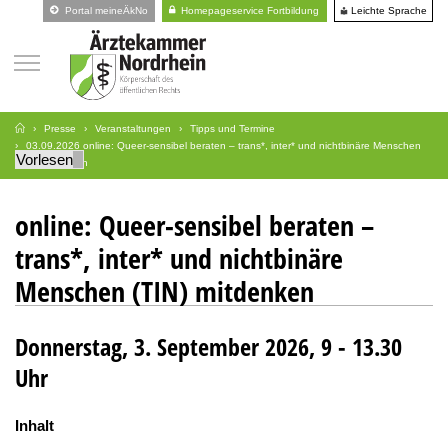
Leichte Sprache
Portal meineÄkNo
Homepageservice Fortbildung
Presse
Veranstaltungen
Tipps und Termine
03.09.2026 online: Queer-sensibel beraten – trans*, inter* und nichtbinäre Menschen
Vorlesen
(TIN) mitdenken
online: Queer-sensibel beraten –
trans*, inter* und nichtbinäre
Menschen (TIN) mitdenken
Donnerstag, 3. September 2026, 9 - 13.30
Uhr
Inhalt